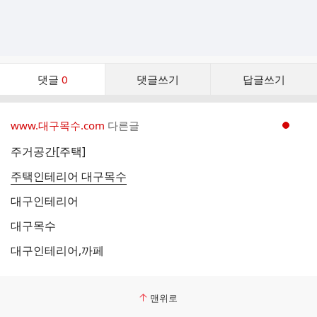
댓
댓글
0
댓글쓰기
답글쓰기
글
댓
글
www.대구목수.com
다른글
현재페이지 1
리
스
주거공간[주택]
트
주택인테리어 대구목수
대구인테리어
대구목수
대구인테리어,까페
맨위로