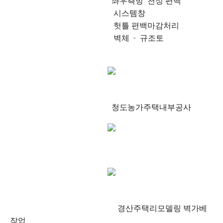
좌우측방 천정 편백
시스템창
헛틀 편백마감처리
벽체 - 규조토
청도농가주택내부공사
경산주택리모델링 벽가베
작업