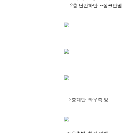
2층 난간하단 --징크판넬
2층계단 좌우측 방