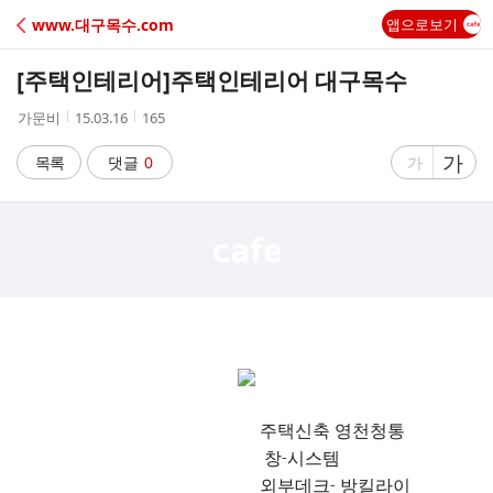
C
www.대구목수.com
앱으로보기
A
[주택인테리어]
주택인테리어 대구목수
F
작
작
조
가문비
15.03.16
165
성
성
회
E
자
시
수
글
가
글
목록
댓글
0
가
간
자
자
크
크
기
기
크
작
게
게
주택신축 영천청통
창-시스템
외부데크- 방킬라이