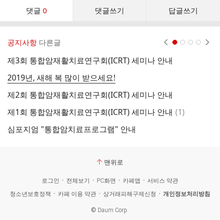
댓
댓글
0
댓글쓰기
답글쓰기
글
댓
글
공지사항
다른글
현재페이지 1
2
3
4
리
스
제3회 통합암재활치료연구회(ICRT) 세미나 안내
2
트
2019년, 새해 복 많이 받으세요!
제
제2회 통합암재활치료연구회(ICRT) 세미나 안내
1
댓
제1회 통합암재활치료연구회(ICRT) 세미나 안내
(
1
)
2
글
심포지엄 "통합암치료프로그램" 안내
2
맨위로
로그인
전체보기
PC화면
카페앱
서비스 약관
청소년보호정책
카페 이용 약관
상거래피해구제신청
개인정보처리방침
©
Daum Corp.