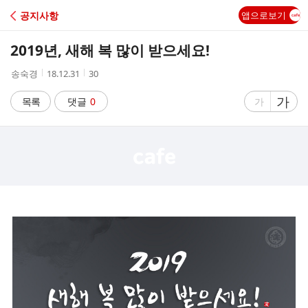
C
공지사항
앱으로보기
A
2019년, 새해 복 많이 받으세요!
F
작
작
조
송숙경
18.12.31
30
성
성
회
E
자
시
수
글
가
글
목록
댓글
0
가
간
자
자
크
크
기
기
크
작
게
게