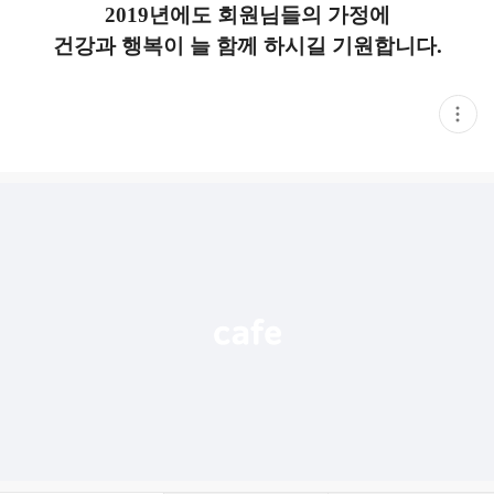
2019년에도 회원님들의 가정에
건강과 행복이 늘 함께 하시길 기원합니다.
현
재
게
시
글
추
가
기
능
열
기