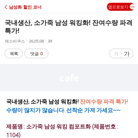
C
남성화 할인 코너
앱으로보기
A
국내생산, 소가죽 남성 워킹화! 잔여수량 파격
F
특가!
작
작
조
에스비쿠스
26.05.08
39
E
성
성
회
자
시
수
글
가
글
목록
댓글
0
가
간
자
자
크
크
기
기
크
작
게
게
국내생산, 소가죽 남성 워킹화!
잔여수량 파격 특가!
수량이 많지가 않습니다. 선착순 가져 가세요~~
제품명 : 소가죽 남성 워킹 컴포트화 (제품번호 :
1104)