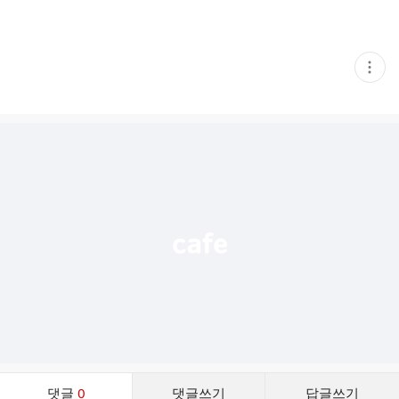
현
재
게
시
글
추
가
기
능
열
기
댓
댓글
0
댓글쓰기
답글쓰기