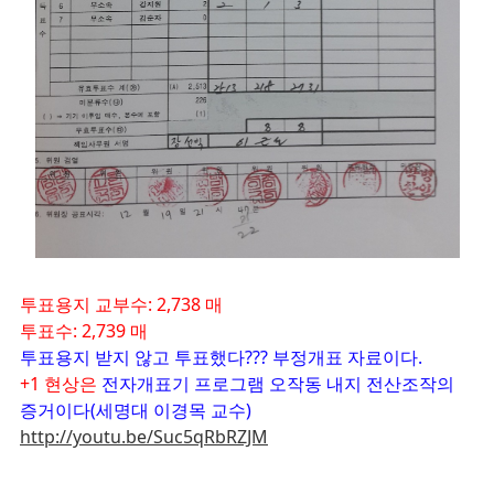
투표용지 교부수: 2,738 매
투표수: 2,739 매
투표용지 받지 않고 투표했다??? 부정개표 자료이다.
+1 현상은
전자개표기 프로그램 오작동 내지 전산조작의
증거이다(세명대 이경목 교수)
http://youtu.be/Suc5qRbRZJM