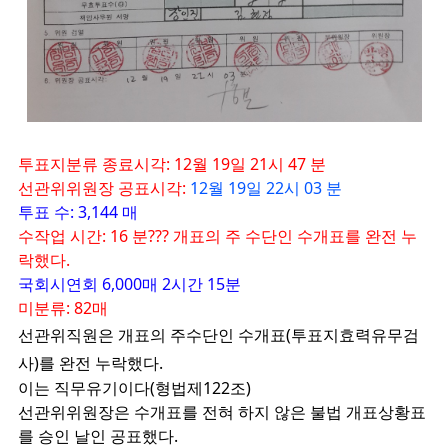
투
표지분류 종료시각: 12월 19일 21시 47 분
선관위위원장 공표시각:
12월 19일 22시 03 분
투표 수: 3,144 매
수작업 시간: 16 분??? 개표의 주 수단인 수개표를 완전 누
락했다.
국회시연회 6,000매 2시간 15분
미분류: 82매
선관위직원은 개표의 주수단인 수개표(투표지효력유무검
사)를 완전 누락했다.
이는 직무유기이다(형법제122조)
선관위위원장은 수개표를 전혀 하지 않은 불법 개표상황표
를 승인 날인 공표했다.