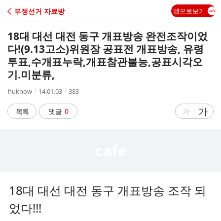
C
부정선거 자료방
앱으로보기
A
18대 대선 대전 동구 개표방송 완전조작이었
F
다!(9.13고소)위원장 공표전 개표방송, 유령
투표,수개표누락,개표참관불능,공표시각오
E
기.미분류,
작
작
조
huknow
14.01.03
383
성
성
회
자
시
수
글
가
글
목록
댓글
0
가
간
자
자
크
크
기
기
크
작
게
게
18대 대선 대전 동구 개표방송 조작 되
었다!!!