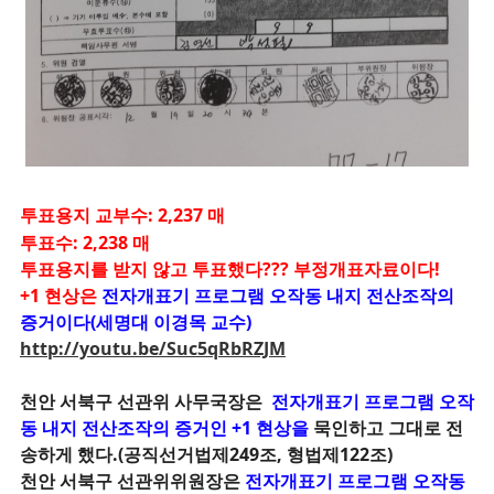
투표용지 교부수: 2,237 매
투표수: 2,238 매
투표용지를 받지 않고 투표했다??? 부정개표자료이다!
+1 현상은
전자개표기 프로그램 오작동 내지 전산조작의
증거이다(세명대 이경목 교수)
http://youtu.be/Suc5qRbRZJM
천안 서북구 선관위 사무국장은
전자개표기 프로그램 오작
동 내지
전산조작의 증거인 +1 현상을
묵인하고 그대로 전
송하게 했다.(공직선거법제249조,
형법제122조)
천안 서북구 선관위위원장은
전자개표기 프로그램 오작동