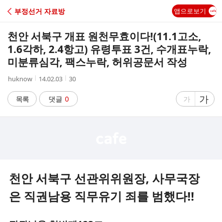
C
부정선거 자료방
앱으로보기
A
천안 서북구 개표 원천무효이다!(11.1고소,
F
1.6각하, 2.4항고) 유령투표 3건, 수개표누락,
미분류심각, 팩스누락, 허위공문서 작성
E
작
작
조
huknow
14.02.03
30
성
성
회
자
시
수
글
가
글
목록
댓글
0
가
간
자
자
크
크
기
기
크
작
게
게
천안 서북구 선관위위원장, 사무국장
은 직권남용 직무유기 죄를 범했다!!