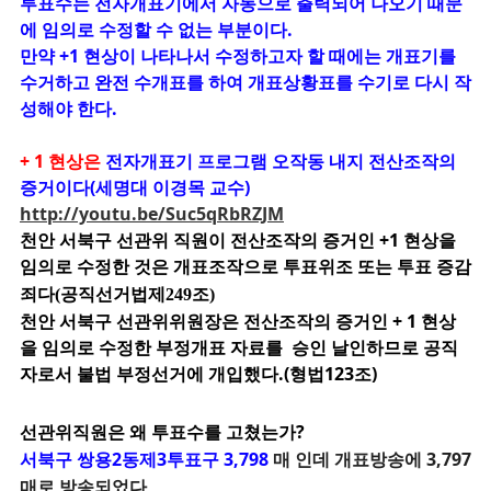
투표수는 전자개표기에서 자동으로 출력되어 나오기 때문
에 임의로 수정할 수 없는 부분이다.
만약 +1 현상이 나타나서 수정하고자 할 때에는 개표기를
수거하고 완전 수개표를 하여 개표상황표를 수기로 다시 작
성해야 한다.
+ 1 현상은
전자개표기 프로그램 오작동 내지 전산조작의
증거이다(세명대 이경목 교수)
http://youtu.be/Suc5qRbRZJM
천안 서북구 선관위 직원이 전산조작의 증거인 +1 현상을
임의로 수정한 것은
개표조작으로 투표위조 또는 투표 증감
죄다(공직선거법제249조)
천안 서북구 선관위위원장은 전산조작의 증거인 + 1 현상
을
임의로 수정한 부정개표 자료를 승인 날인하므로 공직
자로서 불법 부정선거에 개입했다.(형법123조)
선관위직원은 왜 투표수를 고쳤는가?
서북구 쌍용2동제3투표구 3,798
매 인데 개표
방송에 3,797
매로 방송되었다