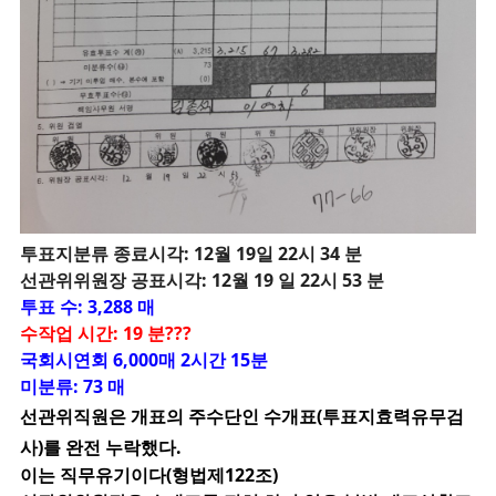
투
표지분류 종료시각: 12월 19일 22시 34 분
선관위위원장 공표시각: 12월 19 일 22시 53 분
투표 수: 3,288 매
수작업 시간: 19 분???
국회시연회 6,000매 2시간 15분
미분류: 73 매
선관위직원은 개표의 주수단인 수개표(투표지효력유무검
사)를 완전 누락했다.
이는 직무유기이다(형법제122조)