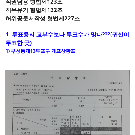
직권남용 형법제123조
직무유기 형법제122조
허위공문서작성 형법제227조
1.
투표
용지 교부수보다 투표수가 많다???(귀신이
투표한 곳)
1) 부성동제13투표구 개표상황표