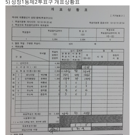
5) 성정1동제2투표구 개표상황표