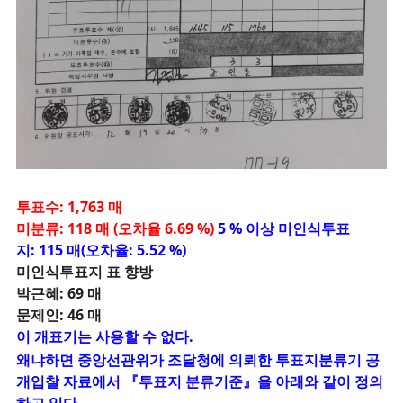
투표수: 1,763 매
미분류: 118 매 (오차율 6.69 %)
5 % 이상 미인식투표
지: 115 매(오차율: 5.52 %)
미인식투표지 표 향방
박근혜: 69 매
문제인: 46 매
이 개표기는 사용할 수 없다.
왜냐하면
중앙선관위가 조달청에 의뢰한 투표지분류기 공
개입찰 자료에서
『투표지 분류기준』을 아래와 같이 정의
하고 있다.