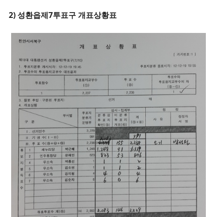
2) 성환읍제7투표구 개표상황표