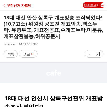
C
부정선거 자료방
앱으로보기
A
18대 대선 안산 상록구 개표방송 조작되었다!
F
(10.7고소) 위원장 공표전 개표방송,팩스누
락, 유령투표, 개표전공표,수개표누락,미분류,
E
개표참관불능,허위공문서
작
작
조
huknow
14.02.06
335
성
성
회
자
시
수
글
가
글
목록
댓글
0
가
간
자
자
크
크
기
기
크
작
게
게
18대 대선 안산시 상록구선관위 개표방
송조작 되었다!!.