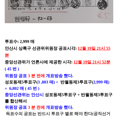
투표수: 2,999 매
안산시 상록구 선관위위원장 공표시각:
12월 19일 21시 55
분
중앙선관위가 언론사에 제공한 시각:
12월 19일 21시 52분
( 45 번 )
위원장 공표
3 분 전에
개표방송 했다.
성포동제5투표구(
3
,803 매) +
반월동제3
투표구(
2,999 매)
= 6,802 매 ( 45 번 )
중앙선관위는 안산시
성포동제5투표구 + 반월동제3투표구
를 합산해서
위원장 공표
3 분 전에
개표방송 했다.
득표수의 공표는 반드시 투표구 별로 해야 한다(공직선거