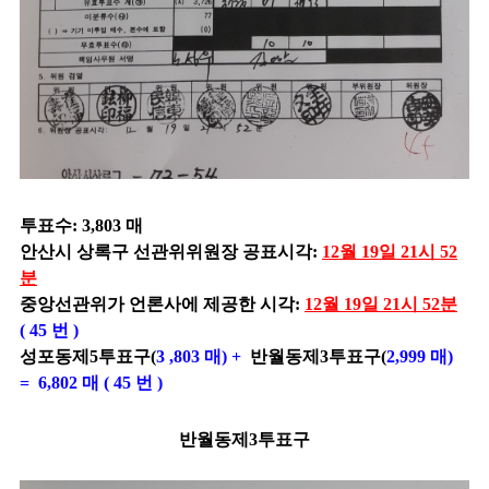
투표수: 3,803 매
안산시 상록구 선관위위원장 공표시각:
12월 19일 21시 52
분
중앙선관위가 언론사에 제공한 시각:
12월 19일 21시 52분
( 45 번 )
성포동제5투표구(
3
,803 매) +
반월동제3
투표구(
2,999 매)
= 6,802 매 ( 45 번 )
반월동제3
투표구