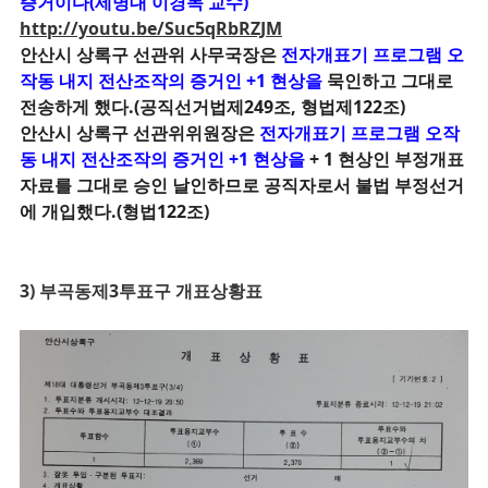
증거이다(세명대 이경목 교수)
http://youtu.be/Suc5qRbRZJM
안산시 상록구 선관위
사무국장은
전자개표기 프로그램 오
작동 내지
전산조작의 증거인 +1 현상을
묵인하고 그대로
전송하게 했다.(공직선거법제249조,
형법제122조)
안산시 상록구 선관위위원장은
전자개표기 프로그램 오작
동 내지 전산조작의 증거인 +1 현상을
+ 1 현상인
부정개표
자료를 그대로 승인 날인하므로 공직자로서 불법 부정선거
에 개입했다.(형법122조)
3) 부곡동제3투표구 개표상황표