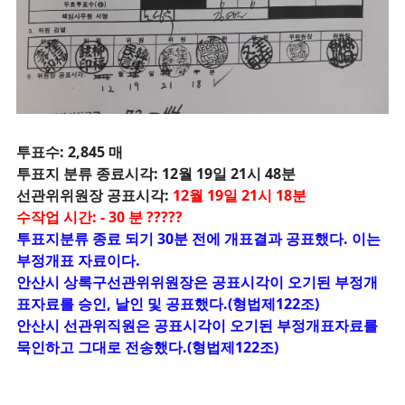
투표수: 2,845 매
투표지 분류 종료시각: 12월 19일 21시 48분
선관위위원장 공표시각:
12월 19일 21시 18분
수작업 시간: - 30 분 ?????
투표지분류 종료 되기 30분 전에 개표결과 공표했다. 이는
부정개표 자료이다.
안산시 상록구선관위위원장은 공표시각이 오기된 부정개
표자료를 승인, 날인 및 공표했다.(형법제122조)
안산시 선관위직원은 공표시각이 오기된 부정개표자료를
묵인하고 그대로 전송했다.(형법제122조)