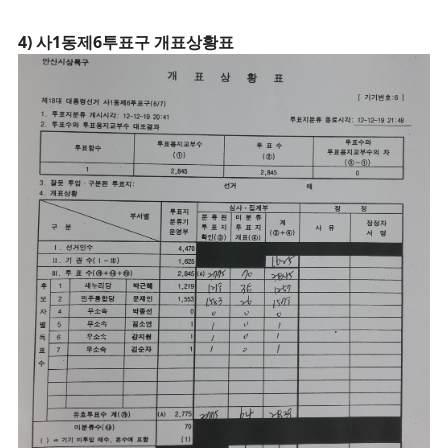
4) 사1동제6투표구 개표상황표