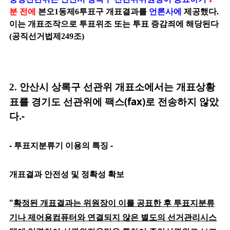
분 전에
본오1동제6투표구 개표결과를
언론사에
제공했다.
이는 개표조작으로 투표위조 또는 투표 증감죄에 해당된다
(공직선거법제249조)
선관위
개표소에서는
개표상황
2.
안산시 상록구
표를 경기도 선관위에 팩스(fax)로 전송하지
않았
다.-
- 투표지분류기 이용의 특징 -
개표결과 안전성 및 정확성 확보
"
확정된 개표결과는 위원장이 이를 공표한 후 투표지분류
기나 제어용컴퓨터와 연결되지 않은 별도의 선거관리시스