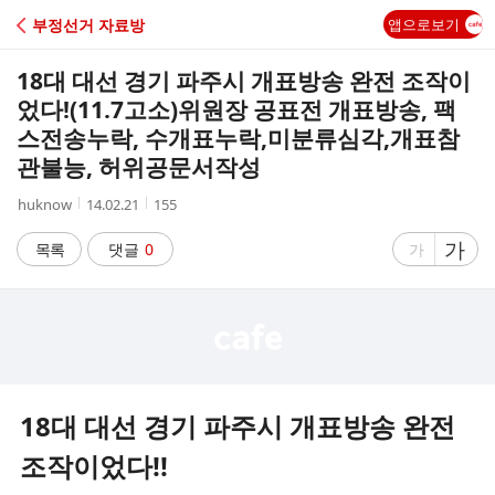
C
부정선거 자료방
앱으로보기
A
18대 대선 경기 파주시 개표방송 완전 조작이
F
었다!(11.7고소)위원장 공표전 개표방송, 팩
스전송누락, 수개표누락,미분류심각,개표참
E
관불능, 허위공문서작성
작
작
조
huknow
14.02.21
155
성
성
회
자
시
수
글
가
글
목록
댓글
0
가
간
자
자
크
크
기
기
크
작
게
게
18대 대선 경기 파주시 개표방송 완전
조작이었다!!