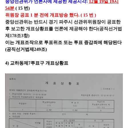
중앙선관위가 언론사에 제공한 제공시각:
12월 19일 19시
54분
( 15 번)
위원장 공표 1 분 전에 개표방송 했다. ( 15 번 )
중앙선관위는 반드시 경기 파주시 선관위위원장이 공표한
후 보고한 개표상황표를 언론에 제공해야 한다(공직선거법
제178조3항)
이는 개표조작으로 투표위조 또는 투표 증감죄에 해당된다
(공직선거법제249조)
4) 교하동제7투표구 개표상황표