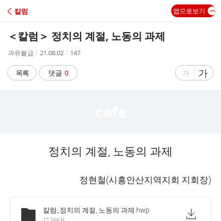
C
칼럼
앱으로보기
A
＜칼럼＞ 정치의 계절, 노동의 과제
F
작
작
조
과유불급
21.08.02
147
성
성
회
E
자
시
수
글
가
글
목록
댓글
0
가
간
자
자
크
크
기
기
크
작
게
게
정치의 계절, 노동의 과제
정현철(시흥안산지역지회 지회장)
칼럼_정치의 계절, 노동의 과제
.hwp
17.50KB