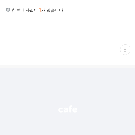
첨부된 파일이
1
개 있습니다.
현
재
게
시
글
추
가
기
능
열
기