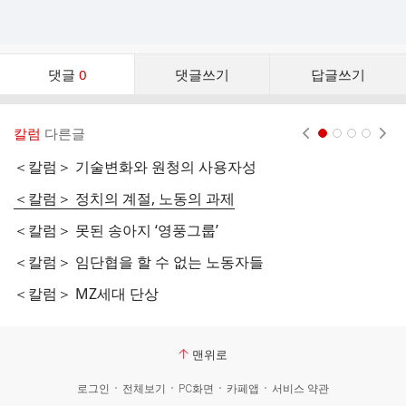
댓
댓글
0
댓글쓰기
답글쓰기
글
댓
글
칼럼
다른글
현재페이지 1
2
3
4
리
스
＜칼럼＞ 기술변화와 원청의 사용자성
＜
트
＜칼럼＞ 정치의 계절, 노동의 과제
＜
＜칼럼＞ 못된 송아지 ‘영풍그룹’
＜
＜칼럼＞ 임단협을 할 수 없는 노동자들
한
＜칼럼＞ MZ세대 단상
맨위로
로그인
전체보기
PC화면
카페앱
서비스 약관