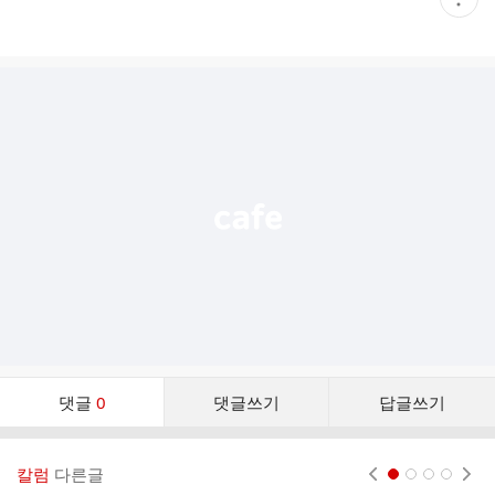
재
게
시
글
추
가
기
능
열
기
댓
댓글
0
댓글쓰기
답글쓰기
글
댓
글
칼럼
다른글
현재페이지 1
2
3
4
리