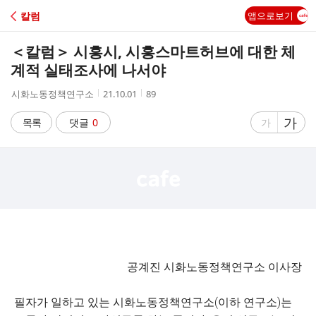
C
칼럼
앱으로보기
A
＜칼럼＞ 시흥시, 시흥스마트허브에 대한 체
F
계적 실태조사에 나서야
작
작
조
시화노동정책연구소
21.10.01
89
E
성
성
회
자
시
수
글
가
글
목록
댓글
0
가
간
자
자
크
크
기
기
크
작
게
게
공계진 시화노동정책연구소 이사장
필자가 일하고 있는 시화노동정책연구소(이하 연구소)는