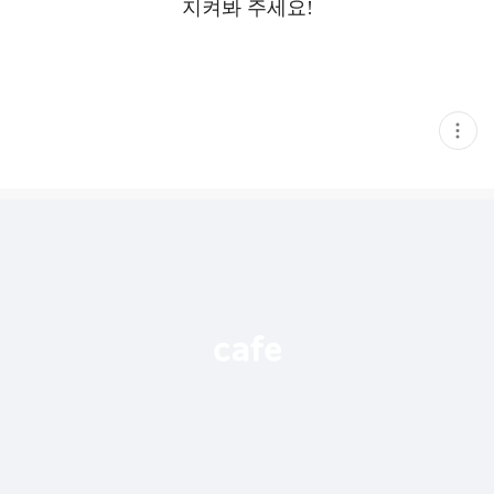
지켜봐 주세요!
현
재
게
시
글
추
가
기
능
열
기