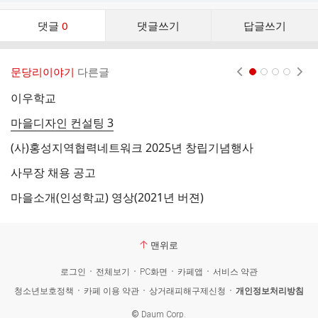
댓
댓글
0
댓글쓰기
답글쓰기
글
댓
글
문당리이야기
다른글
현재페이지 1
2
3
4
리
스
이우학교
트
마을디자인 컨설팅 3
2
(사)홍성지역협력네트워크 2025년 창립기념행사
제
사무장 채용 공고
문
마을소개(인성학교) 영상(2021년 버젼)
웰
맨위로
로그인
전체보기
PC화면
카페앱
서비스 약관
청소년보호정책
카페 이용 약관
상거래피해구제신청
개인정보처리방침
©
Daum Corp.