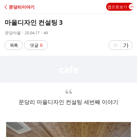
C
문당리이야기
앱으로보기
A
마을디자인 컨설팅 3
F
작
작
조
문당마을
25.04.17
49
성
성
회
E
자
시
수
글
가
글
목록
댓글
0
가
간
자
자
크
크
기
기
크
작
게
게
문당리 마을디자인 컨설팅 세번째 이야기