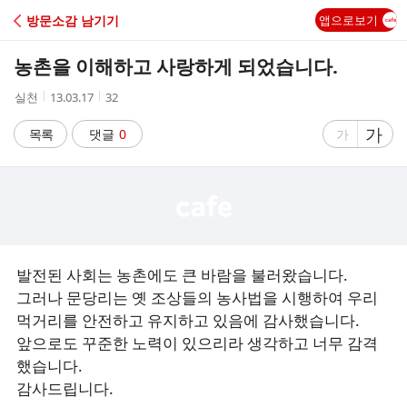
C
방문소감 남기기
앱으로보기
A
농촌을 이해하고 사랑하게 되었습니다.
F
작
작
조
실천
13.03.17
32
성
성
회
E
자
시
수
글
가
글
목록
댓글
0
가
간
자
자
크
크
기
기
크
작
게
게
발전된 사회는 농촌에도 큰 바람을 불러왔습니다.
그러나 문당리는 옛 조상들의 농사법을 시행하여 우리
먹거리를 안전하고 유지하고 있음에 감사했습니다.
앞으로도 꾸준한 노력이 있으리라 생각하고 너무 감격
했습니다.
감사드립니다.