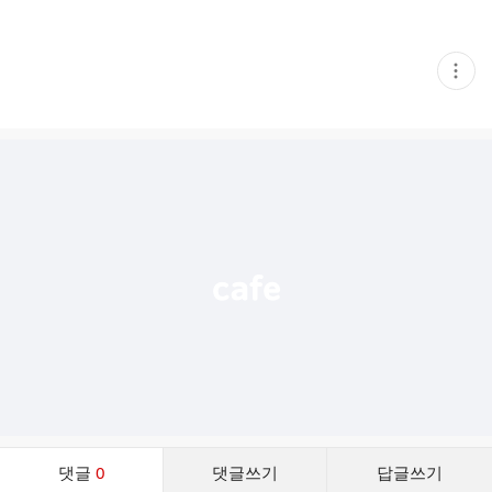
현
재
게
시
글
추
가
기
능
열
기
댓
댓글
0
댓글쓰기
답글쓰기
글