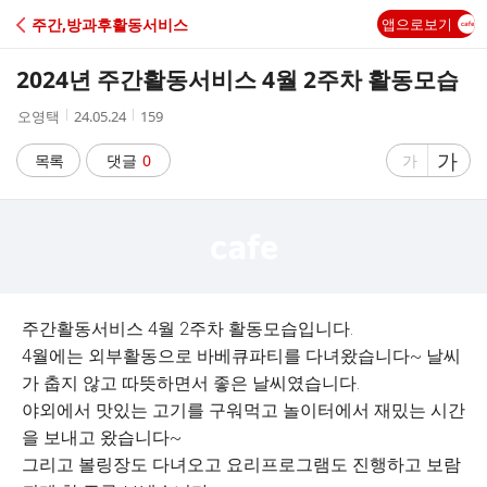
C
주간,방과후활동서비스
앱으로보기
A
2024년 주간활동서비스 4월 2주차 활동모습
F
작
작
조
오영택
24.05.24
159
성
성
회
E
자
시
수
글
가
글
목록
댓글
0
가
간
자
자
크
크
기
기
크
작
게
게
주간활동서비스 4월 2주차 활동모습입니다.
4월에는 외부활동으로 바베큐파티를 다녀왔습니다~ 날씨
가 춥지 않고 따뜻하면서 좋은 날씨였습니다.
야외에서 맛있는 고기를 구워먹고 놀이터에서 재밌는 시간
을 보내고 왔습니다~
그리고 볼링장도 다녀오고 요리프로그램도 진행하고 보람