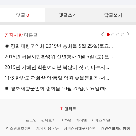
댓
댓글
0
댓글쓰기
답글쓰기
글
댓
글
공지사항
다른글
현재페이지 1
2
3
4
리
스
◈ 평화재향군인회 2019년 총회을 5월 25일(토요일)하고자합니다.
트
2019년 서울시민환영위 신년행사-1월 5일 (토) 오후4시
2019년 기해년 회원여러분 복많이 짓고, 나누시길 바랍니다.- 새해인사
11·3 한반도 평화·번영·통일 염원 촛불문화제-서울정상회담 환영!
◈ 평화재향군인회 총회을 10월 20일(토요일)하고자합니다.
2
맨위로
로그인
전체보기
PC화면
카페앱
서비스 약관
청소년보호정책
카페 이용 약관
상거래피해구제신청
개인정보처리방침