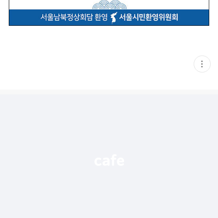
현
재
게
시
글
추
가
기
능
열
기