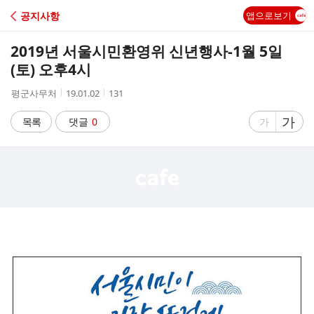
C
공지사항
앱으로보기
A
2019년 서울시민환영위 신년행사-1월 5일
F
(토) 오후4시
작
작
조
평군사무처
19.01.02
131
E
성
성
회
자
시
수
글
가
글
목록
댓글
0
가
간
자
자
크
크
기
기
크
작
게
게