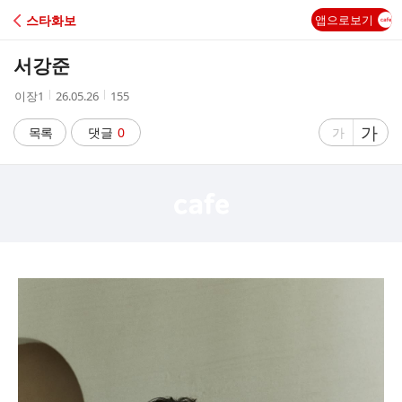
C
스타화보
앱으로보기
A
서강준
F
작
작
조
이장1
26.05.26
155
성
성
회
E
자
시
수
글
가
글
목록
댓글
0
가
간
자
자
크
크
기
기
크
작
게
게