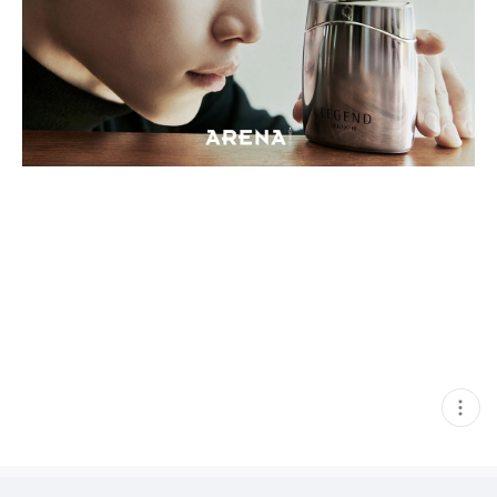
현
재
게
시
글
추