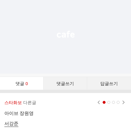
가
기
능
열
기
댓
댓글
0
댓글쓰기
답글쓰기
글
댓
글
스타화보
다른글
현재페이지 1
2
3
4
리
스
아이브 장원영
트
서강준