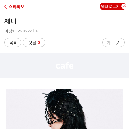
C
스타화보
앱으로보기
A
제니
F
작
작
조
이장1
26.05.22
165
성
성
회
E
자
시
수
글
가
글
목록
댓글
0
가
간
자
자
크
크
기
기
크
작
게
게