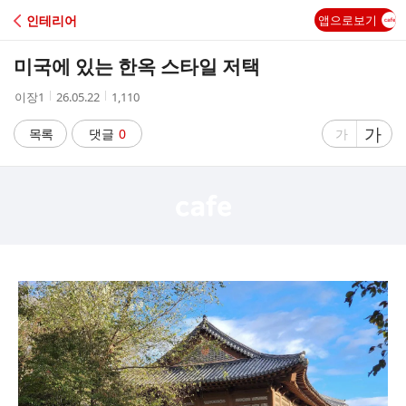
C
인테리어
앱으로보기
A
미국에 있는 한옥 스타일 저택
F
작
작
조
이장1
26.05.22
1,110
성
성
회
E
자
시
수
글
가
글
목록
댓글
0
가
간
자
자
크
크
기
기
크
작
게
게