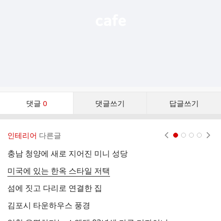
댓
댓글
0
댓글쓰기
답글쓰기
글
댓
글
인테리어
다른글
현재페이지 1
2
3
4
리
스
충남 청양에 새로 지어진 미니 성당
서
트
미국에 있는 한옥 스타일 저택
홈
섬에 짓고 다리로 연결한 집
직
김포시 타운하우스 풍경
아