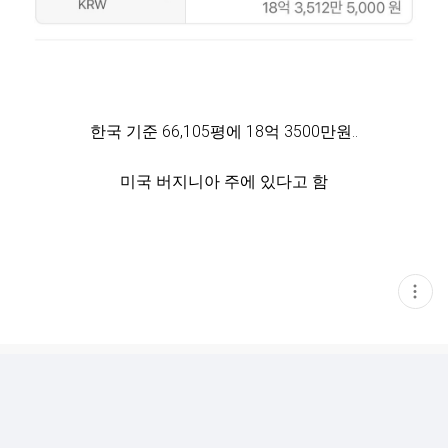
한국 기준 66,105평에 18억 3500만원..
미국 버지니아 주에 있다고 함
현
재
게
시
글
추
가
기
능
열
기