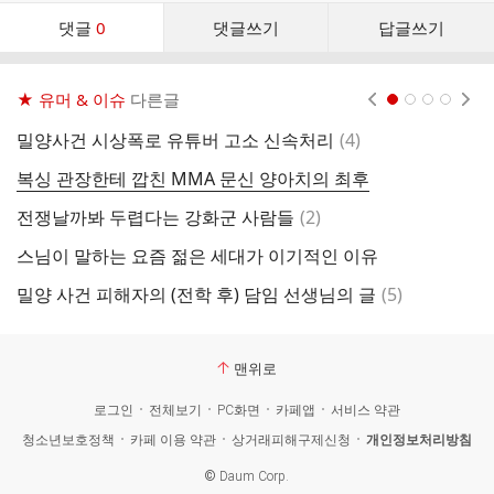
댓
댓글
0
댓글쓰기
답글쓰기
글
댓
글
★ 유머 & 이슈
다른글
현재페이지 1
2
3
4
리
스
댓
밀양사건 시상폭로 유튜버 고소 신속처리
(
4
)
좋
트
글
복싱 관장한테 깝친 MMA 문신 양아치의 최후
산
댓
전쟁날까봐 두렵다는 강화군 사람들
(
2
)
교
글
스님이 말하는 요즘 젊은 세대가 이기적인 이유
스
댓
밀양 사건 피해자의 (전학 후) 담임 선생님의 글
(
5
)
신
글
맨위로
로그인
전체보기
PC화면
카페앱
서비스 약관
청소년보호정책
카페 이용 약관
상거래피해구제신청
개인정보처리방침
©
Daum Corp.