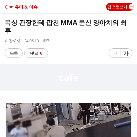
C
★ 유머 & 이슈
앱으로보기
A
복싱 관장한테 깝친 MMA 문신 양아치의 최
F
후
작
작
조
이장◁◁
24.06.10
627
E
성
성
회
자
시
수
글
가
글
목록
댓글
0
가
간
자
자
크
크
기
기
크
작
게
게