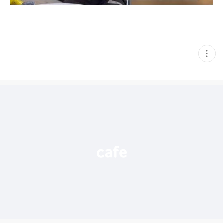
현
재
게
시
글
추
가
기
능
열
기