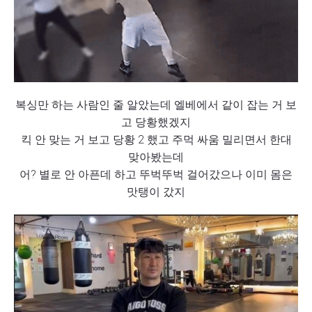
복싱만 하는 사람인 줄 알았는데
엘베에서 같이 잡는 거 보
고 당황했겠지
킥 안 맞는 거 보고 당황 2 했고 주먹 싸움 밀리면서 한대
맞아봤는데
어? 별로 안 아픈데 하고
뚜벅뚜벅 걸어갔으나 이미 몸은
맛탱이 갔지