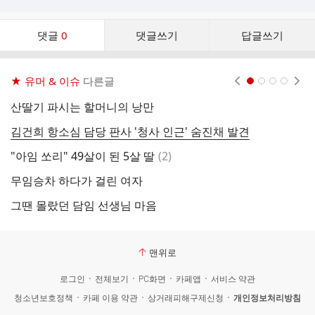
댓
댓글
0
댓글쓰기
답글쓰기
글
댓
글
★ 유머 & 이슈
다른글
현재페이지 1
2
3
4
리
스
산딸기 파시는 할머니의 낭만
호
트
김건희 항소심 담당 판사 '청사 인근' 숨진채 발견
한
댓
"아임 쏘리" 49살이 된 5살 딸
(
2
)
2
글
무임승차 하다가 걸린 여자
정
그땐 몰랐던 담임 선생님 마음
어
맨위로
로그인
전체보기
PC화면
카페앱
서비스 약관
청소년보호정책
카페 이용 약관
상거래피해구제신청
개인정보처리방침