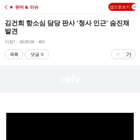
C
★ 유머 & 이슈
앱으로보기
A
김건희 항소심 담당 판사 '청사 인근' 숨진채
F
발견
작
작
조
이장1
26.05.06
401
E
성
성
회
자
시
수
글
가
글
목록
댓글
0
가
간
자
자
크
크
기
기
크
작
게
게