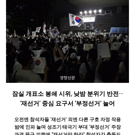
잠실 개표소 봉쇄 시위, 낮밤 분위기 반전···
‘재선거’ 중심 요구서 ‘부정선거’ 늘어
오전엔 참석자들 ‘재선거’ 외엔 다른 구호 자정 작용
밤에 인파 늘며 성조기·태극기 부대 ‘부정선거’ 주장
과격 문구 피켓에 “재선거만 하라” 참석자간 충돌도