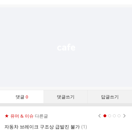
시
글
추
가
기
능
열
기
댓
댓글
0
댓글쓰기
답글쓰기
글
댓
글
★ 유머 & 이슈
다른글
현재페이지 1
2
3
4
리
스
댓
자동차 브레이크 구조상 급발진 불가
(
1
)
참
트
글