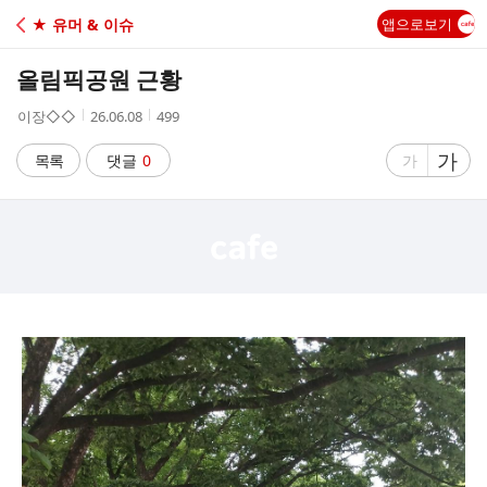
C
★ 유머 & 이슈
앱으로보기
A
올림픽공원 근황
F
작
작
조
이장◇◇
26.06.08
499
성
성
회
E
자
시
수
글
가
글
목록
댓글
0
가
간
자
자
크
크
기
기
크
작
게
게