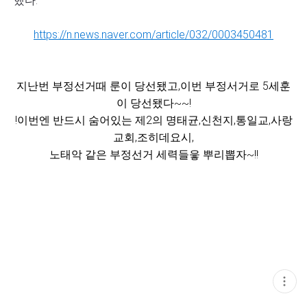
했다.
https://n.news.naver.com/article/032/0003450481
지난번 부정선거때 룬이 당선됐고,이번 부정서거로 5세훈
이 당선됐다~~!
!이번엔 반드시 숨어있는 제2의 명태균,신천지,통일교,사랑
교회,조히데요시,
노태악 같은 부정선거 세력들읗 뿌리뽑자~!!
현
재
게