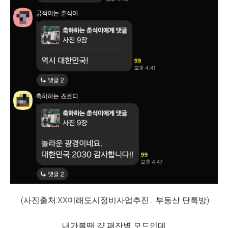
(사진출처:XX미래도시정비사업추진... 부동산 단톡방)
내가볼땐 걍 패잔병 모드인데