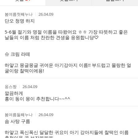
글
댓
작
작
봄여름첫째누나
26.04.09
글
성
성
단오 청명 하지
리
자
시
스
간
5-6월 절기와 명절 이름을 따왔어요 ㅎㅎ 가장 따뜻하고 좋은
트
날들의 이름 처럼 찬란한 견생을 응원합니댱♡
슈 크림 라떼
하얗고 몽글몽글 귀여운 아기강아지 이름!! 부드럽고 몰랑한 얼
굴이랑 찰떡이에용!
작
작
옹스짱
26.04.09
성
성
깔끔하게
자
시
홍이 동이 몽이 추천합니다~~^^
간
작
작
봄여름둘째누나
26.04.09
성
성
솜 사탕 구름
자
시
간
하얗고 폭신폭신 달달한 귀요미 아기 강아지들에 찰떡인 이름
추천이용 곧 보자🫶🫶🫶