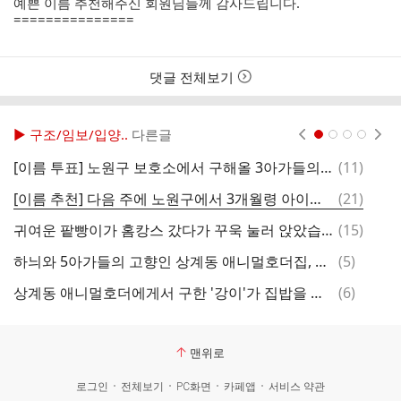
예쁜 이름 추천해주신 회원님들께 감사드립니다.
===============
댓글 전체보기
▶ 구조/임보/입양..
다른글
현재페이지 1
2
3
4
댓
[이름 투표] 노원구 보호소에서 구해올 3아가들의 이름을 지어주세요.
(
11
)
창
글
댓
[이름 추천] 다음 주에 노원구에서 3개월령 아이들로 3아이 구해올 예정입니다.
(
21
)
글
댓
귀여운 팥빵이가 홈캉스 갔다가 꾸욱 눌러 앉았습니다 ~
(
15
)
글
댓
하늬와 5아가들의 고향인 상계동 애니멀호더집, 그 이후의 이야기
(
5
)
글
댓
상계동 애니멀호더에게서 구한 '강이'가 집밥을 먹으러 갔습니다.
(
6
)
강
글
맨위로
로그인
전체보기
PC화면
카페앱
서비스 약관