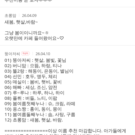
작
작
초롱맘
26.04.09
성
성
새봄, 햇살,바람~
자
시
간
그냥 봄이이니까요~ㅎ
오랫만에 카페 들어왔어요~♡
작
작
작
뚱아저씨
26.04.10
작
성
성
성
성
01) 뚱아저씨 : 햇살, 봄빛, 꽃님
자
자
시
자
02) 버니맘 : 으뜸, 하랑, 티나
본
간
03) 똘2랑 : 해동이, 은동이, 별님이
인
04) 선민 : 호두, 앵두, 체리
여
05) 매실이 : 봄비, 햇비, 꽃비
부
06) 해빠 : 세상, 조신, 얌전
07) 루~루나 : 하루, 하나, 하이
08) 플뤼 : 버들, 느티, 이팝
09) 봄여름첫째누나 : 슈, 크림, 라떼
10) 옹스짱 : 홍이, 동이, 몽이
11) 봄여름둘째누나 : 솜, 사탕, 구름
12) 초롱맘 : 새봄, 햇살, 바람.
================이상 이름 추천 마감합니다. 아가들에게