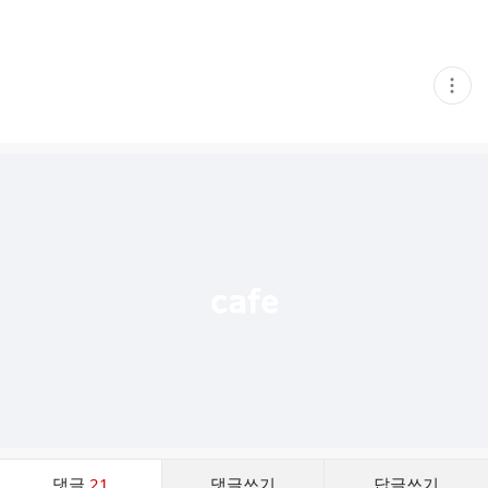
현
재
게
시
글
추
가
기
능
열
기
댓
댓글
21
댓글쓰기
답글쓰기