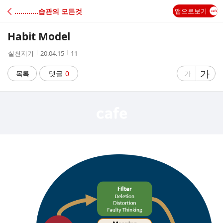
C
............습관의 모든것
앱으로보기
A
Habit Model
F
작
작
조
실천지기
20.04.15
11
성
성
회
E
자
시
수
글
가
글
목록
댓글
0
가
간
자
자
크
크
기
기
크
작
게
게