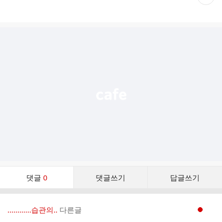
재
게
시
글
추
가
기
능
열
기
댓
댓글
0
댓글쓰기
답글쓰기
글
댓
글
............습관의..
다른글
현재페이지 1
리