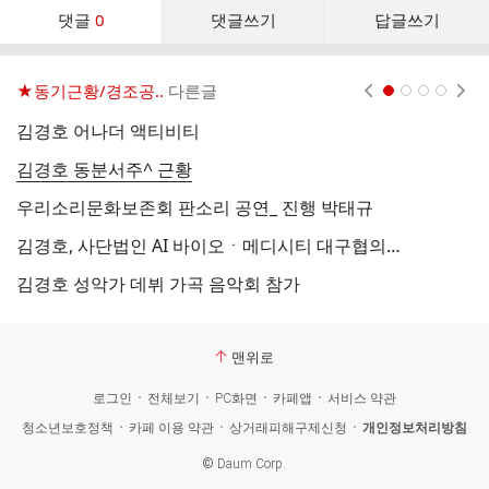
댓
댓글
0
댓글쓰기
답글쓰기
글
댓
글
★동기근황/경조공..
다른글
현재페이지 1
2
3
4
리
스
김경호 어나더 액티비티
이
트
김경호 동분서주^ 근황
김
우리소리문화보존회 판소리 공연_ 진행 박태규
김
김경호, 사단법인 AI 바이오ㆍ메디시티 대구협의회 감사 선임
박
김경호 성악가 데뷔 가곡 음악회 참가
배
맨위로
로그인
전체보기
PC화면
카페앱
서비스 약관
청소년보호정책
카페 이용 약관
상거래피해구제신청
개인정보처리방침
©
Daum Corp.