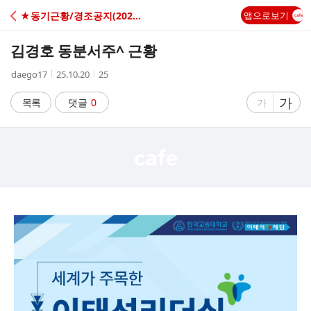
C
★동기근황/경조공지(20260713~)
앱으로보기
A
김경호 동분서주^ 근황
F
작
작
조
daego17
25.10.20
25
성
성
회
E
자
시
수
글
가
글
목록
댓글
0
가
간
자
자
크
크
기
기
크
작
게
게