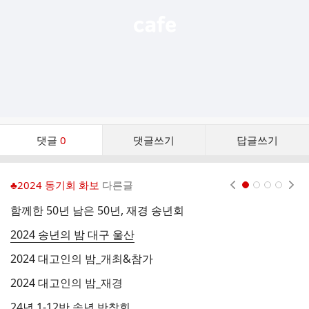
댓
댓글
0
댓글쓰기
답글쓰기
글
댓
글
♣2024 동기회 화보
다른글
현재페이지 1
2
3
4
리
스
함께한 50년 남은 50년, 재경 송년회
대
트
2024 송년의 밤 대구 울산
상
2024 대고인의 밤_개최&참가
재
2024 대고인의 밤_재경
동
24년 1-12반 송년 반창회
제