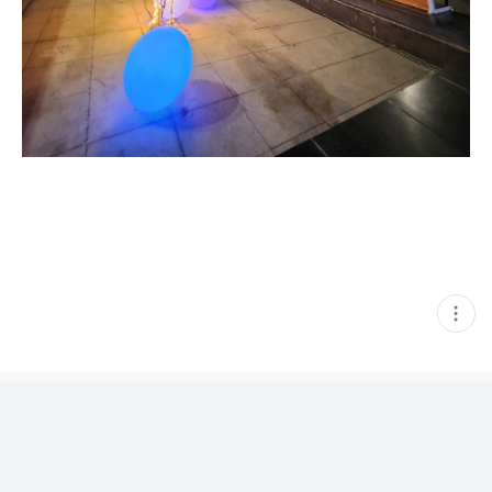
현
재
게
시
글
추
가
기
능
열
기