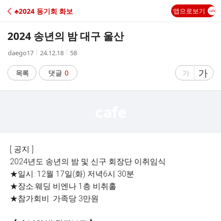
C
♣2024 동기회 화보
앱으로보기
A
2024 송년의 밤 대구 울산
F
작
작
조
daego17
24.12.18
58
성
성
회
E
자
시
수
글
가
글
목록
댓글
0
가
간
자
자
크
크
기
기
크
작
게
게
[ 공지 ]
2024년도 송년의 밤 및 신구 회장단 이취임식
★일시: 12월 17일(화) 저녁6시 30분
★장소:웨딩 비엔나 1층 비취홀
★참가회비 :가족당 3만원