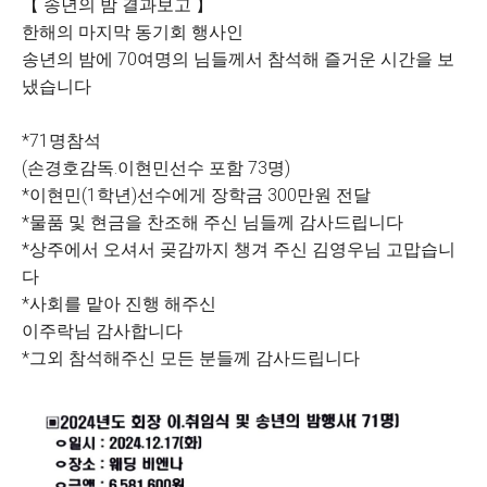
【 송년의 밤 결과보고 】
한해의 마지막 동기회 행사인
송년의 밤에 70여명의 님들께서 참석해 즐거운 시간을 보
냈습니다
*71명참석
(손경호감독.이현민선수 포함 73명)
*이현민(1학년)선수에게 장학금 300만원 전달
*물품 및 현금을 찬조해 주신 님들께 감사드립니다
*상주에서 오셔서 곶감까지 챙겨 주신 김영우님 고맙습니
다
*사회를 맡아 진행 해주신
이주락님 감사합니다
*그외 참석해주신 모든 분들께 감사드립니다