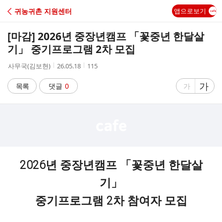
C
귀농귀촌 지원센터
앱으로보기
A
[마감] 2026년 중장년캠프 「꽃중년 한달살
F
기」 중기프로그램 2차 모집
작
작
조
사무국(김보현)
26.05.18
115
E
성
성
회
자
시
수
글
가
글
목록
댓글
0
가
간
자
자
크
크
기
기
크
작
게
게
2026년 중장년캠프 「꽃중년 한달살
기」
중기프로그램 2차 참여자 모집