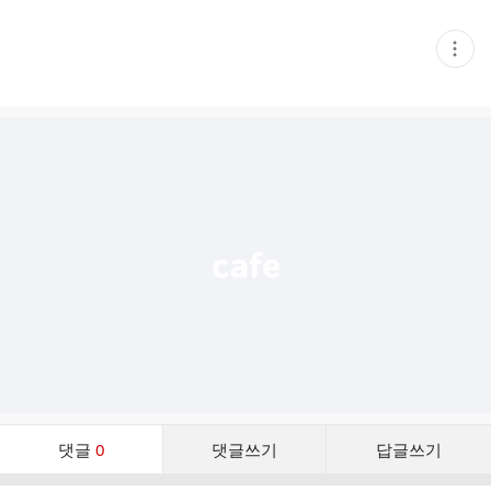
현
재
게
시
글
추
가
기
능
열
기
댓
댓글
0
댓글쓰기
답글쓰기
글
댓