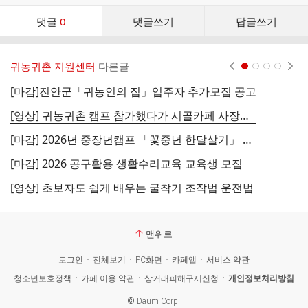
댓
댓글
0
댓글쓰기
답글쓰기
글
댓
글
귀농귀촌 지원센터
다른글
현재페이지 1
2
3
4
리
스
[마감]진안군「귀농인의 집」입주자 추가모집 공고
[
트
[영상] 귀농귀촌 캠프 참가했다가 시골카페 사장님이 된 청년
[
[마감] 2026년 중장년캠프 「꽃중년 한달살기」 중기프로그램 2차 모집
[마감] 2026 공구활용 생활수리교육 교육생 모집
[
[영상] 초보자도 쉽게 배우는 굴착기 조작법 운전법
[
맨위로
로그인
전체보기
PC화면
카페앱
서비스 약관
청소년보호정책
카페 이용 약관
상거래피해구제신청
개인정보처리방침
©
Daum Corp.