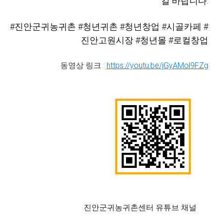
길 바랍니다.
#진안군귀농귀촌
#청년귀촌
#청년창업
#시골카페
#
진안고원시장
#청년몰
#로컬창업
동영상 링크 :
https://youtu.be/jGyAMol9FZg
진안군귀농귀촌센터 유튜브 채널