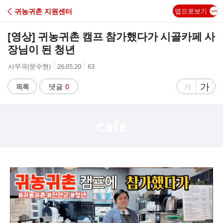
C
귀농귀촌 지원센터
앱으로보기
A
[영상] 귀농귀촌 캠프 참가했다가 시골카페 사
F
장님이 된 청년
작
작
조
사무국(문수현)
26.05.20
63
E
성
성
회
자
시
수
글
가
글
목록
댓글
0
가
간
자
자
크
크
기
기
크
작
게
게