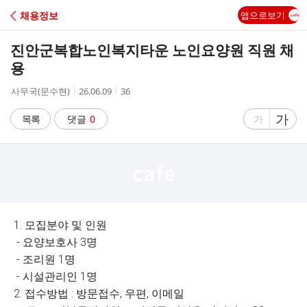
C
채용정보
앱으로보기
A
진안군복합노인복지타운 노인요양원 직원 채
F
용
작
작
조
사무국(문수현)
26.06.09
36
E
성
성
회
자
시
수
글
가
글
목록
댓글
0
가
간
자
자
크
크
기
기
크
작
게
게
1. 모집분야 및 인원
- 요양보호사 3명
- 조리원 1명
- 시설관리인 1명
2. 접수방법 : 방문접수, 우편, 이메일