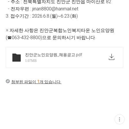
- 주소 : 전북특별자치도 진안군 진안읍 마이산로 82
- 전자우편 : jinan8800@hanmail.net
3. 접수기간 : 2026.6.8.(월)~6.23.(화)
※ 자세한 사항은 진안군복합노인복지타운 노인요양원
(☎063-432-8800)으로 문의하시기 바랍니다.
진안군노인요양원_채용공고
.pdf
1.07MB
첨부된 파일이
1
개 있습니다.
현
재
게