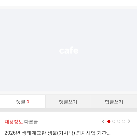
시
글
추
가
기
능
열
기
댓
댓글
0
댓글쓰기
답글쓰기
글
댓
글
채용정보
다른글
현재페이지 1
2
3
4
리
스
2026년 생태계교란 생물(가시박) 퇴치사업 기간제근로자 채용