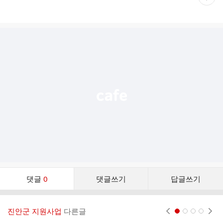
재
게
시
글
추
가
기
능
열
기
댓
댓글
0
댓글쓰기
답글쓰기
글
댓
글
진안군 지원사업
다른글
현재페이지 1
2
3
4
리