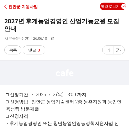
C
진안군 지원사업
앱으로보기
A
2027년 후계농업경영인 산업기능요원 모집
F
안내
작
작
조
사무국(문수현)
26.06.10
31
E
성
성
회
자
시
수
글
가
글
목록
댓글
0
가
간
자
자
크
크
기
기
크
작
게
게
□ 신청기간 : ~ 2026. 7. 2.(목) 18:00 까지
□ 신청방법 : 진안군 농업기술센터 2층 농촌지원과 농업인
육성팀 방문제출
□ 신청자격
- 후계농업경영인 또는 청년농업인영농정착지원사업 선