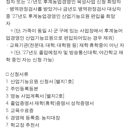
정자 또는 '27년도 후계농업경영인 육성사업 신청 희망자
- 병역판정검사를 받았거나 금년도 병역판정검사 대상자
중 '27년도 후계농업경영인 산업기능요원 편입을 희망
자
※ (단, 가족이 동일 시·군·구에 있는 사업장에서 후계농어
업경영인 산업기능요원으로 편입되어있는 경우 제외)
- 교육기관(전문대, 대학, 대학원 등) 재학·휴학중이 아닌 자
※ (단, '27년도 졸업예정자 및 방송통신대학, 야간학교 재
학 중인 자는 신청 가능)
□ 신청서류
1. 산업기능요원 신청서 [별지1호]
2. 주민등록등본
3. 영농 사업계획서 [별지2호]
4. 졸업증명서·재학(휴학)증명서·성적증명서
5. 교육수료증
6. 경영체 등록증, 농지대장
7. 학교장 추천서