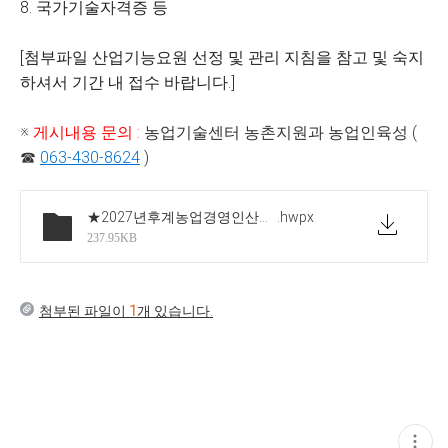
8. 국가기술자격증 등
[첨부파일 산업기능요원 선정 및 관리 지침을 참고 및 숙지
하셔서 기간 내 접수 바랍니다.]
※
게시내용 문의 :
농업기술센터 농촌지원과 농업인육성 (
☎
063-430-8624
)
★2027년후계농업경영인산업기능요원선정및관리요령(배포용)
.hwpx
237.95KB
첨부된 파일이
1
개 있습니다.
현