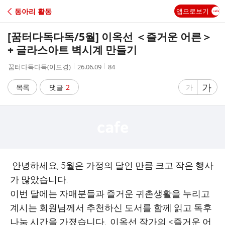
C
동아리 활동
앱으로보기
A
[꿈터다독다독/5월] 이옥선 ＜즐거운 어른＞
F
+ 글라스아트 벽시계 만들기
작
작
조
꿈터다독다독(이도경)
26.06.09
84
E
성
성
회
자
시
수
글
가
글
목록
댓글
2
가
간
자
자
크
크
기
기
크
작
게
게
안녕하세요, 5월은 가정의 달인 만큼 크고 작은 행사
가 많았습니다.
이번 달에는 자매분들과 즐거운 귀촌생활을 누리고
계시는 회원님께서 추천하신 도서를 함께 읽고
독후
나눔 시간을 가졌습니다.
이옥선 작가의 <즐거운 어