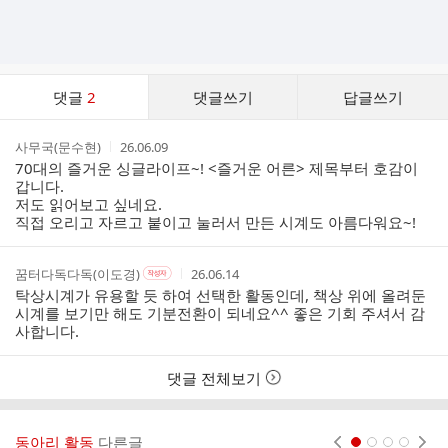
댓
댓글
2
댓글쓰기
답글쓰기
글
댓
작
작
사무국(문수현)
26.06.09
글
성
성
70대의 즐거운 싱글라이프~! <즐거운 어른> 제목부터 호감이
리
자
시
갑니다.
스
간
저도 읽어보고 싶네요.
트
직접 오리고 자르고 붙이고 눌러서 만든 시계도 아름다워요~!
작
작
작
꿈터다독다독(이도경)
26.06.14
작
성
성
성
성
탁상시계가 유용할 듯 하여 선택한 활동인데, 책상 위에 올려둔
자
자
시
자
시계를 보기만 해도 기분전환이 되네요^^ 좋은 기회 주셔서 감
본
간
사합니다.
인
여
부
댓글 전체보기
동아리 활동
다른글
현재페이지 1
2
3
4