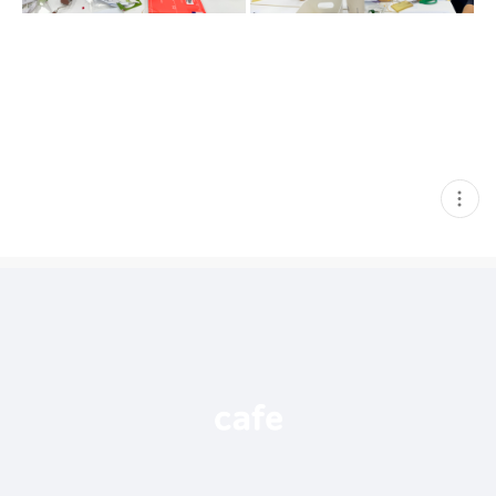
현
재
게
시
글
추
가
기
능
열
기