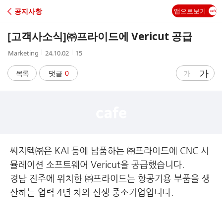
C
공지사항
앱으로보기
A
[고객사소식]
㈜프라이드에 Vericut 공급
F
작
작
조
Marketing
24.10.02
15
성
성
회
E
자
시
수
글
가
글
목록
댓글
0
가
간
자
자
크
크
기
기
크
작
게
게
씨지텍㈜은 KAI 등에 납품하는 ㈜프라이드에 CNC 시
뮬레이션 소프트웨어 Vericut을 공급했습니다.
경남 진주에 위치한 ㈜프라이드는 항공기용 부품을 생
산하는 업력 4년 차의 신생 중소기업입니다.