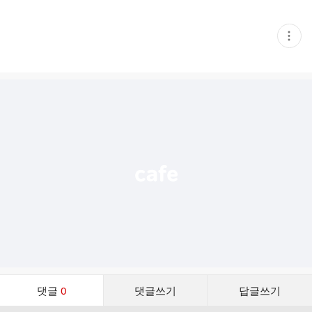
현
재
게
시
글
추
가
기
능
열
기
댓
댓글
0
댓글쓰기
답글쓰기
글