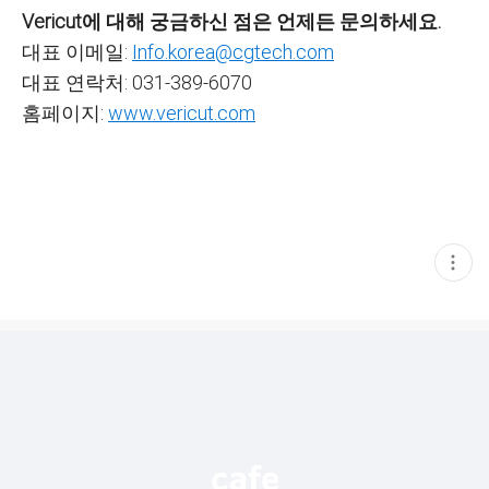
Vericut에 대해 궁금하신 점은 언제든 문의하세요.
대표 이메일:
Info.korea@cgtech.com
대표 연락처: 031-389-6070
홈페이지:
www.vericut.com
현
재
게
시
글
추
가
기
능
열
기