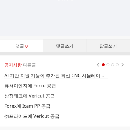
댓
댓글
0
댓글쓰기
답글쓰기
글
댓
글
공지사항
다른글
현재페이지 1
2
3
4
리
스
AI 기반 지원 기능이 추가된 최신 CNC 시뮬레이션 소프트웨어 Vericut 9.6
금
트
퓨쳐이엔지에 Force 공급
창
삼정테크에 Vericut 공급
성
Forex에 Icam PP 공급
한
㈜프라이드에 Vericut 공급
신