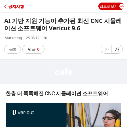
C
공지사항
앱으로보기
A
AI 기반 지원 기능이 추가된 최신 CNC 시뮬레
F
이션 소프트웨어 Vericut 9.6
작
작
조
Marketing
25.08.12
10
E
성
성
회
자
시
수
글
가
글
목록
댓글
0
가
간
자
자
크
크
기
기
크
작
게
게
한층 더 똑똑해진 CNC 시뮬레이션 소프트웨어