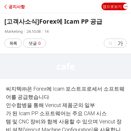
C
공지사항
앱으로보기
A
[고객사소식]
Forex에 Icam PP 공급
F
작
작
조
Marketing
24.10.08
14
성
성
회
E
자
시
수
글
가
글
목록
댓글
0
가
간
자
자
크
크
기
기
크
작
게
게
씨지텍㈜은 Forex에 Icam 포스트프로세서 소프트웨
어를 공급했습니다.
인수합병을 통해 Vericut 제품군의 일부
가 된 Icam PP 소프트웨어는 주요 CAM 시스
템 및 CNC 장비와 함께 사용할 수 있으며 Vericut 장
비 설정(Vericut Machine Configuration)을 사용합니