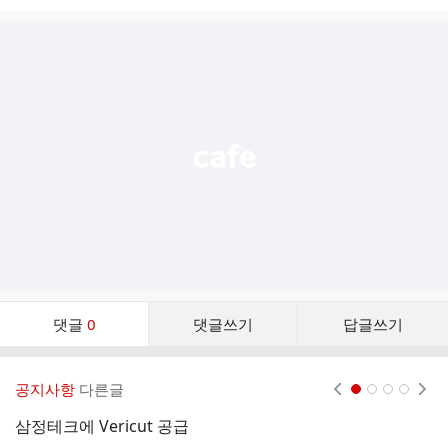
시
글
추
가
기
능
열
기
댓
댓글
0
댓글쓰기
답글쓰기
글
댓
글
공지사항
다른글
현재페이지 1
2
3
4
리
스
삼정테크에 Vericut 공급
성
트