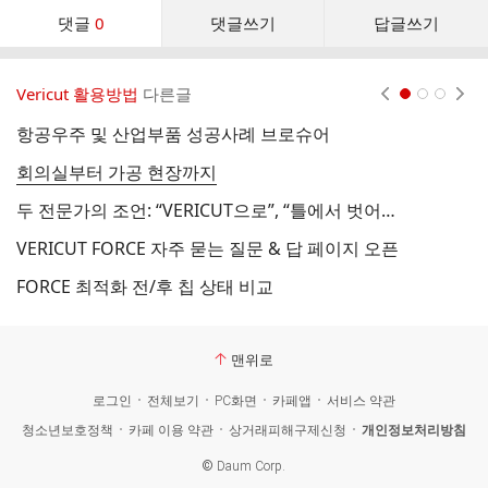
댓
댓글
0
댓글쓰기
답글쓰기
글
댓
글
Vericut 활용방법
다른글
현재페이지 1
2
3
리
스
항공우주 및 산업부품 성공사례 브로슈어
V
트
회의실부터 가공 현장까지
베
두 전문가의 조언: “VERICUT으로”, “틀에서 벗어나기”
스
VERICUT FORCE 자주 묻는 질문 & 답 페이지 오픈
FORCE 최적화 전/후 칩 상태 비교
맨위로
로그인
전체보기
PC화면
카페앱
서비스 약관
청소년보호정책
카페 이용 약관
상거래피해구제신청
개인정보처리방침
©
Daum Corp.