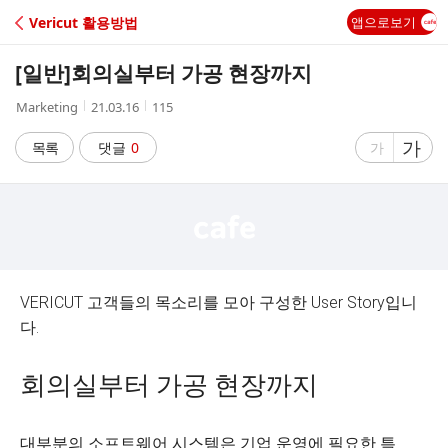
C
Vericut 활용방법
앱으로보기
A
[일반]
회의실부터 가공 현장까지
F
작
작
조
Marketing
21.03.16
115
성
성
회
E
자
시
수
글
가
글
목록
댓글
0
가
간
자
자
크
크
기
기
크
작
게
게
VERICUT 고객들의 목소리를 모아 구성한 User Story입니
다.
회의실부터 가공 현장까지
대부분의 소프트웨어 시스템은 기업 운영에 필요한 특