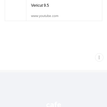
Vericut 9.5
www.youtube.com
현
재
게
시
글
추
가
기
능
열
기