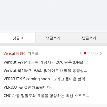
댓
댓글
0
댓글쓰기
답글쓰기
글
댓
글
Vericut 동영상
다른글
현재페이지 1
2
3
4
리
스
Vericut 동영상] 금형 가공시간 20% 단축 (DN솔루션즈 MP6500)
V
트
Vericut 최신버전 9.5의 업데이트 내역을 동영상으로 확인하세요!
금
VERICUT 9.5 coming soon.. 그리고 돌아온 번역/편집 시즌
금
VERICUT을 설명해드립니다.
CNC 가공 정밀도와 효율을 향상하는 최신 소프트웨어