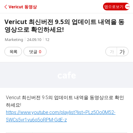
C
Vericut 동영상
앱으로보기
A
Vericut 최신버전 9.5의 업데이트 내역을 동
F
영상으로 확인하세요!
작
작
조
Marketing
24.09.10
12
E
성
성
회
자
시
수
글
가
글
목록
댓글
0
가
간
자
자
크
크
기
기
크
작
게
게
Vericut 최신버전 9.5의 업데이트 내역을 동영상으로 확인
하세요!
https://www.youtube.com/playlist?list=PLz5Oo0M52-
5WCs5vr1vu6q5oRPM-GdE-z