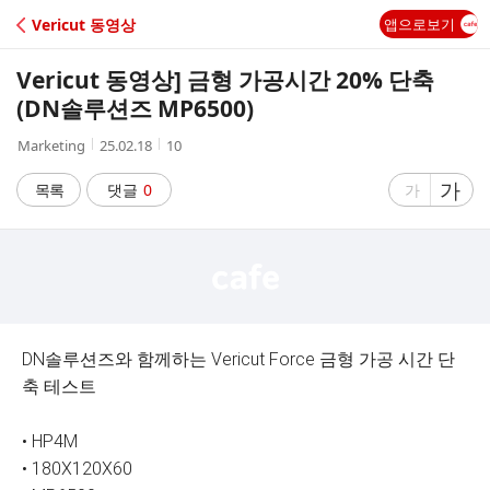
C
Vericut 동영상
앱으로보기
A
Vericut 동영상] 금형 가공시간 20% 단축
F
(DN솔루션즈 MP6500)
작
작
조
Marketing
25.02.18
10
E
성
성
회
자
시
수
글
가
글
목록
댓글
0
가
간
자
자
크
크
기
기
크
작
게
게
DN솔루션즈와 함께하는 Vericut Force 금형 가공 시간 단
축 테스트
• HP4M
• 180X120X60