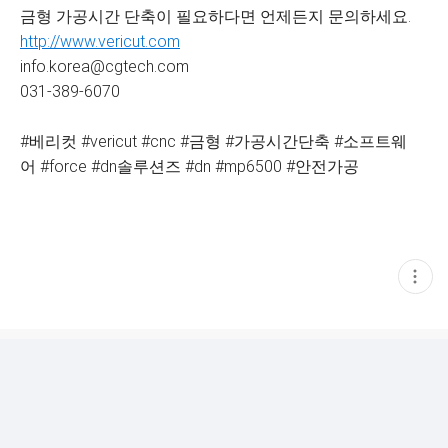
금형 가공시간 단축이 필요하다면 언제든지 문의하세요.
http://www.vericut.com
info.korea@cgtech.com
031-389-6070
#베리컷 #vericut #cnc #금형 #가공시간단축 #소프트웨
어 #force #dn솔루션즈 #dn #mp6500 #안전가공
현
재
게
시
글
추
가
기
능
열
기