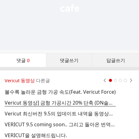
댓
댓글
0
댓글쓰기
답글쓰기
글
댓
글
Vericut 동영상
다른글
현재페이지 1
2
3
4
리
스
볼수록 놀라운 금형 가공 속도(Feat. Vericut Force)
트
Vericut 동영상] 금형 가공시간 20% 단축 (DN솔루션즈 MP6500)
V
Vericut 최신버전 9.5의 업데이트 내역을 동영상으로 확인하세요!
금
VERICUT 9.5 coming soon.. 그리고 돌아온 번역/편집 시즌
금
VERICUT을 설명해드립니다.