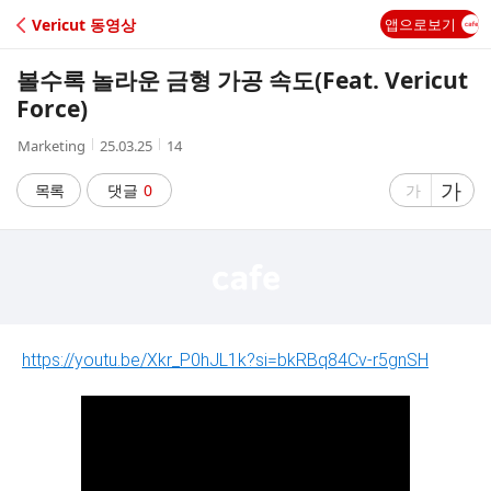
C
Vericut 동영상
앱으로보기
A
볼수록 놀라운 금형 가공 속도(Feat. Vericut
F
Force)
작
작
조
Marketing
25.03.25
14
E
성
성
회
자
시
수
글
가
글
목록
댓글
0
가
간
자
자
크
크
기
기
크
작
게
게
https://youtu.be/Xkr_P0hJL1k?si=bkRBq84Cv-r5gnSH