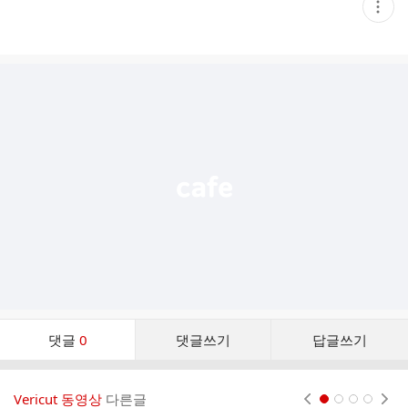
현
재
게
시
글
추
가
기
능
열
기
댓
댓글
0
댓글쓰기
답글쓰기
글
댓
글
Vericut 동영상
다른글
현재페이지 1
2
3
4
리