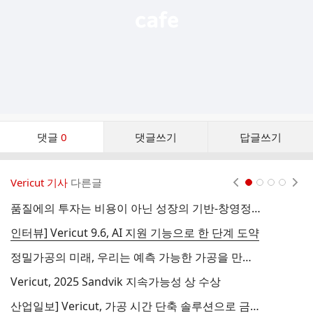
댓
댓글
0
댓글쓰기
답글쓰기
글
댓
글
Vericut 기사
다른글
현재페이지 1
2
3
4
리
스
품질에의 투자는 비용이 아닌 성장의 기반-창영정밀㈜
트
인터뷰] Vericut 9.6, AI 지원 기능으로 한 단계 도약
정밀가공의 미래, 우리는 예측 가능한 가공을 만든다 – VERICUT Force 도입 사례 [퓨쳐이엔지]
V
Vericut, 2025 Sandvik 지속가능성 상 수상
산업일보] Vericut, 가공 시간 단축 솔루션으로 금형업계 어려움 덜어준다