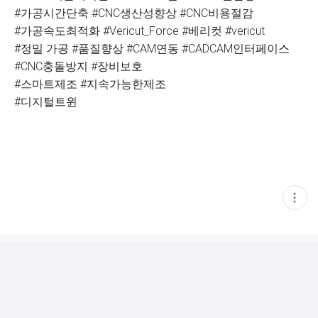
#가공시간단축 #CNC생산성향상 #CNC비용절감
#가공속도최적화 #Vericut_Force #베리컷 #vericut
#정밀 가공 #품질향상 #CAM연동 #CADCAM인터페이스
#CNC충돌방지 #장비보호
#스마트제조 #지속가능한제조
#디지털트윈
현
재
게
시
글
추
가
기
능
열
기