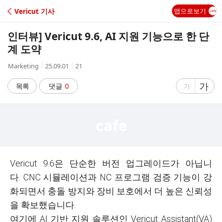
C
Vericut 기사
앱으로보기
A
인터뷰] Vericut 9.6, AI 지원 기능으로 한 단
F
계 도약
작
작
조
Marketing
25.09.01
21
E
성
성
회
자
시
수
글
가
글
목록
댓글
0
가
간
자
자
크
크
기
기
크
작
게
게
Vericut 9.6은 단순한 버전 업그레이드가 아닙니
다. CNC 시뮬레이션과 NC 프로그램 검증 기능이 강
화되면서 충돌 방지와 장비 보호에서 더 높은 신뢰성
을 확보했습니다.
여기에 AI 기반 지원 솔루션인 Vericut Assistant(VA)