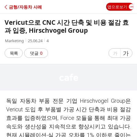
C
금형/자동차 사례
앱으로보기
A
Vericut으로 CNC 시간 단축 및 비용 절감 효
F
과 입증, Hirschvogel Group
작
작
조
Marketing
25.06.24
4
E
성
성
회
자
시
수
글
가
글
목록
댓글
0
가
간
자
자
크
크
기
기
크
작
게
게
독일 자동차 부품 전문 기업 Hirschvogel Group은
Vericut 도입 후 부품별 가공 시간 단축과 비용 절감
효과를 입증하였으며, Force 모듈을 통해 최대 가공
속도와 생산성을 지속적으로 향상시키고 있습니다.
현재 시뮬레이션-실 가공 오차를 1% 이하로 줄이는