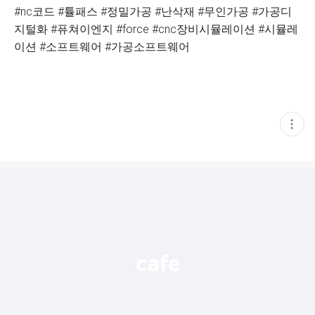
#nc코드 #튤패스 #정밀가공 #난삭재 #무인가공 #가공디
지털화 #퓨쳐이엔지 #force #cnc장비시뮬레이션 #시뮬레
이션 #소프트웨어 #가공소프트웨어
현
재
게
시
글
추
가
기
능
열
기