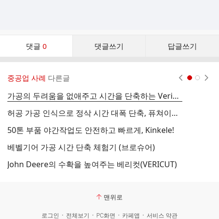
댓
댓글
0
댓글쓰기
답글쓰기
글
댓
글
중공업 사례
다른글
현재페이지 1
2
리
스
가공의 두려움을 없애주고 시간을 단축하는 Vericut Force - 퓨쳐이엔지
트
허공 가공 인식으로 정삭 시간 대폭 단축, 퓨쳐이엔지
50톤 부품 야간작업도 안전하고 빠르게, Kinkele!
베벨기어 가공 시간 단축 체험기 (브로슈어)
John Deere의 수확을 높여주는 베리컷(VERICUT)
맨위로
로그인
전체보기
PC화면
카페앱
서비스 약관