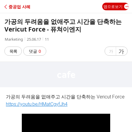
C
중공업 사례
앱으로보기
A
가공의 두려움을 없애주고 시간을 단축하는
F
Vericut Force - 퓨쳐이엔지
작
작
조
Marketing
25.06.17
11
E
성
성
회
자
시
수
글
가
글
목록
댓글
0
가
간
자
자
크
크
기
기
크
작
게
게
가공의 두려움을 없애주고 시간을 단축하는 Vericut Force
https://youtu.be/HMatCgyfJh4