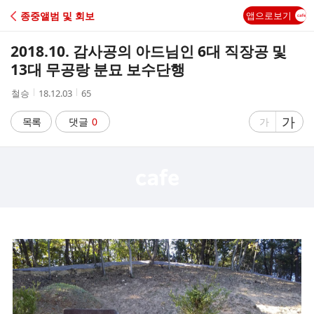
C
종중앨범 및 회보
앱으로보기
A
2018.10. 감사공의 아드님인 6대 직장공 및
F
13대 무공랑 분묘 보수단행
작
작
조
철승
18.12.03
65
E
성
성
회
자
시
수
글
가
글
목록
댓글
0
가
간
자
자
크
크
기
기
크
작
게
게