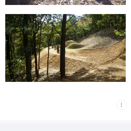
현
재
게
시
글
추
가