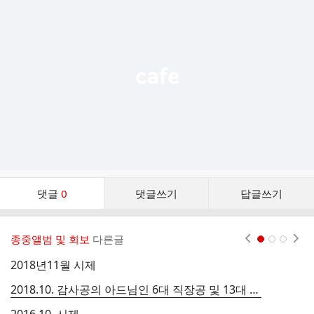
기
능
열
기
댓
댓글
0
댓글쓰기
답글쓰기
글
댓
글
종중앨범 및 회보
다른글
현재페이지 1
2
3
리
스
2018년11월 시제
트
2018.10. 감사공의 아드님인 6대 직장공 및 13대 무공랑 분묘 보수단행
2
2016.10. 시제
2