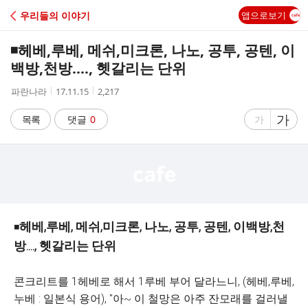
C
우리들의 이야기
앱으로보기
A
◾헤베,루베, 메쉬,미크론, 나노, 공투, 공텐, 이
F
백방,천방...., 헷갈리는 단위
작
작
조
파란나라
17.11.15
2,217
E
성
성
회
자
시
수
글
가
글
목록
댓글
0
가
간
자
자
크
크
기
기
크
작
게
게
헤베,루베, 메쉬,미크론, 나노, 공투, 공텐, 이백방,천
◾
방...., 헷갈리는 단위
콘크리트를 1헤베로 해서 1루베 부어 달라느니, (헤베,루베,
누베 : 일본식 용어), "아~ 이 철망은 아주 잔모래를 걸러낼