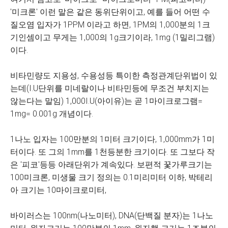
'미크론' 이런 말은 같은 동위단위이고, 예를 들어 어떤 수
질오염 입자가 1PPM 이라고 하면, 1PM의 1,000분의 1크
기인셈이고 무게는 1,000의 1g크기이라, 1mg (1밀리그램)
이다.
비타민량도 지용성, 수용성등 특이한 측정관계단위법이 있
는데(I.U단위를 미네랄이나 비타민등에 무조건 부치지는
않는다는 말임) 1,000I.U(아이유)는 곧 1마이크로그램=
1mg= 0.001g 개념이다.
1나노 입자는 100만분의 1미터 크기이다, 1,000mm가 1미
터이다. 또 그의 1mm를 1천등분한 크기이다. 또 그보다 작
은 '피코'등등 아래단위가 계속있다. 보편적 꿏가루크기는
100미크론, 미생물 크기 정의는 0.1미리미터 이하, 박테리
아 크기는 10마이크로미터,
바이러스는 100nm(나노미터), DNA(단백질 분자)는 1나노