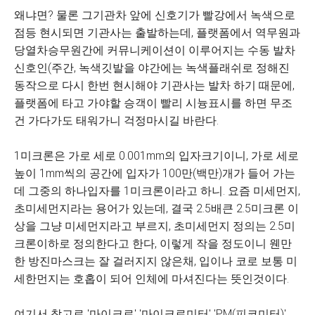
왜냐면? 물론 그기관차 앞에 신호기가 빨강에서 녹색으로
점등 현시되면 기관사는 출발하는데, 플랫폼에서 역무원과
당열차승무원간에 커뮤니케이션이 이루어지는 수동 발차
신호인(주간, 녹색깃발을 야간에는 녹색플래쉬로 정해진
동작으로 다시 한번 현시해야 기관사는 발차 하기 때문에,
플랫폼에 타고 가야할 승객이 빨리 시늉표시를 하면 무조
건 가다가도 태워가니 걱정마시길 바란다.
1미크론은 가로 세로 0.001mm의 입자크기이니, 가로 세로
높이 1mm씩의 공간에 입자가 100만(백만)개가 들어 가는
데 그중의 하나입자를 1미크론이라고 하니. 요즘 미세먼지,
초미세먼지라는 용어가 있는데, 결국 2.5배큰 2.5미크론 이
상을 그냥 미세먼지라고 부르지, 초미세먼지 정의는 2.5미
크론이하로 정의한다고 한다, 이렇게 작을 정도이니 웬만
한 방진마스크는 잘 걸러지지 않은채, 입이나 코로 보통 미
세한먼지는 호홉이 되어 인체에 마셔진다는 뜻인것이다.
여기서 참고로 '마이크로' '마이크로미터' 'PM(피코미터)'