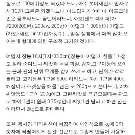
정도로 100메쉬정도 되겠다"느니, 아주 초미세먼지 입자로
서 100미크론은 되겠다느니, 나노입자가 어떠니, 이포크레
인은 공투라느니 공텐이라느니, 사포(샌드 페이퍼)가
#200(200번), 200cw, 200방이 어떻고, 1,000방이 어떻고
(가로×세로 1inch/입자갯수) ..., 일상 생활에서 더러 많이 쓰
이는데 형태에 의한 구조적 크기인 것이다.
여덟자 장농,10자(1자/33.3cm)장농이 어떻고, 천을 1마정
도 잘라 준다느니 씨앗과 곡물,과일, 감자,고구마등에 쓰이
는 근과 관의 단위 무게를 같이 쓰기도 하고, 단위가 각각
틀리고, 고기등은 1근은 600g 이라느니 야채 1근은 400g,
해삼이나 조갯살등 해물1관은 또 200g으로 쓴다느니, 야채
씨앗등도 1근이 200g이고, 그런씨앗을 큰규모일때는 관으
로 하여 1관이 원래 3.75kg인데 씨앗1관 달라고 하면 전관
이라면서 2kg으로 판매된다.
또한, 동서양 미터환산이 복잡하여 서양식으로 kg에 0의
숫자에 딱떨어지게 전관, 전근으로 그렇게 만들어 사용하