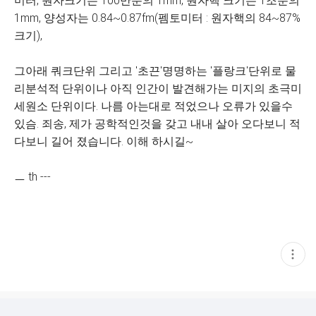
미터, 원자크기는 100만분의 1mm, 원자핵 크기는 1조분의
1mm, 양성자는 0.84~0.87fm(펨토미터 : 원자핵의 84~87%
크기),
그아래 쿼크단위 그리고 '초끈'명명하는 '플랑크'단위로 물
리분석적 단위이나 아직 인간이 발견해가는 미지의 초극미
세원소 단위이다. 나름 아는대로 적었으나 오류가 있을수
있슴. 죄송, 제가 공학적인것을 갖고 내내 살아 오다보니 적
다보니 길어 졌습니다. 이해 하시길~
ㅡ th ---
현
재
게
시
글
추