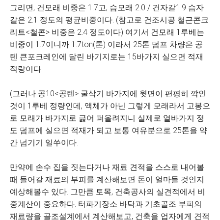
그리면, 건모래 비중은 1.7고, 습모래 2.0 / 건자갈1.9 습자
갈은 2.1 정도의 평균비중이다. (참고로 건조시공 철근콘크
리트<철콘> 비중은 2.4 정도이다) 여기서 건모래 1루베는
비중이 1.7이니까 1.7ton(톤) 이라서 25톤 덤프 차량은 공
텐 큰포크레인에 달린 바기지로는 15바가지 실으면 적재
적량이다.
(그러나 공10<공텐> 굴삭기 바가지에 윗면이 편평히 깍인
것이 1루베 정량인데, 액체가 아닌 그렇게 모래라서 고봉으
로 모래가 바가지로 긇어 퍼올려지니 실제로 열바가지 정
도 덤프에 실으면 적재가 되고 보통 여유분으로 25톤을 약
간 넘기기 일쑤이다.
만약에 손수 집을 짓는다거나 재료 견적을 스스로 내어볼
때 들어갈 재료의 부피를 계산해보면 돈이 얼마들 것인지
예상해볼수 있다. 그만큼 토목, 건축공사의 실견적에서 비
중계산이 중요하다. 터파기장소 바닥과 기초골조 부피의
재료량을 골조설계에서 계산해보고, 건축을 업자에게 견적