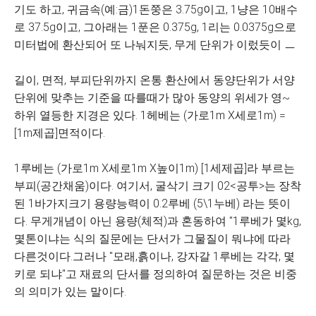
기도 하고, 귀금속(예:금)1돈쭝은 3.75g이고, 1냥은 10배수
로 37.5g이고, 그아래는 1푼은 0.375g, 1리는 0.0375g으로
미터법에 환산되어 또 나눠지듯, 무게 단위가 이렀듯이 ㅡ
길이, 면적, 부피단위까지 온통 환산에서 동양단위가 서양
단위에 맞추는 기준을 따를때가 많아 동양의 위세가 영~
하위 열등한 지경은 있다. 1헤베는 (가로1m X세로1m) =
[1m제곱]면적이다.
1루베는 (가로1m X세로1m X높이1m) [1세제곱]라 부르는
부피(공간채움)이다. 여기서, 굴삭기 크기 02<공투>는 장착
된 1바가지크기 용량능력이 0.2루베 (5\1누베) 라는 뜻이
다. 무게개념이 아닌 용량(체적)과 혼동하여 "1루베가 몇kg,
몇톤이냐는 식의 질문에는 단서가 그물질이 뭐냐에 따라
다른것이다.그러나 "모래,흙이나, 강자갈 1루베는 각각, 몇
키로 되냐"고 재료의 단서를 정의하여 질문하는 것은 비중
의 의미가 있는 말이다.