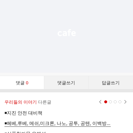
가
기
능
열
기
댓
댓글
0
댓글쓰기
답글쓰기
글
댓
글
우리들의 이야기
다른글
현재페이지 1
2
3
4
리
스
◾지진 안전 대비책
◾
트
◾헤베,루베, 메쉬,미크론, 나노, 공투, 공텐, 이백방,천방...., 헷갈리는 단위
◾