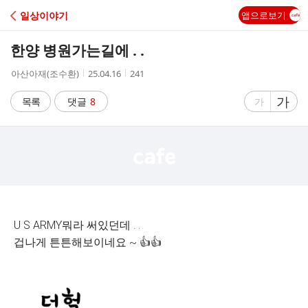
C
일상이야기
앱으로보기
A
한양 병원가는길에 . .
F
작
작
조
아산아재(조수환)
25.04.16
241
성
성
회
E
자
시
수
글
가
글
목록
댓글
8
가
간
자
자
크
크
기
기
크
작
게
게
U S ARMY뭐라 써있던데 . .
겁나게 튼튼해보이네요 ~ 👍👍