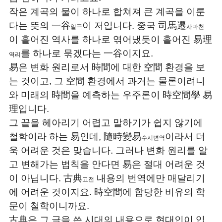
작은 계곡의 물이 하나로 합쳐져 큰 계곡을 이룬
다는 뜻의 一谷
이 저입니다. 중국 司馬遷
일곡
사마천
이 흩어진 역사를 하나로 엮어냈듯이 흩어진 易理
를 하나로 묶겠다는 一谷이지요.
역리
易은 변화 원리로서 時間에 대한 空間 환경을 보
는 것이고, 그 空間 환경에서 과거는 물론이려니
와 미래의 時間을 예측하는 우주론이 時空間學 易
理입니다.
그 끝을 헤아리기 어렵고 말하기가 쉽지 않기에
철학이라 하는 易인데, 隨時變易
이라서 더
수시변역
욱 어려운 것은 맞습니다. 그러나 변화 원리를 알
고 변해가는 법칙을 안다면 易은 절대 어려운 것
이 아닙니다. 古典
내용의 번역에만 매달리기
고전
에 어려운 것이지요. 時空間에 합당한 비유의 학
문이 철학이니까요.
古典은 그 글을 쓴 시대의 내용으로 현대인이 입