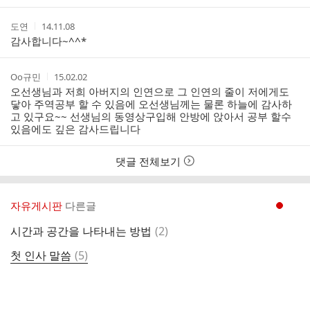
작
작
도연
14.11.08
성
성
감사합니다~^^*
자
시
간
작
작
Oo규민
15.02.02
성
성
오선생님과 저희 아버지의 인연으로 그 인연의 줄이 저에게도
자
시
닿아 주역공부 할 수 있음에 오선생님께는 물론 하늘에 감사하
간
고 있구요~~ 선생님의 동영상구입해 안방에 앉아서 공부 할수
있음에도 깊은 감사드립니다
댓글 전체보기
자유게시판
다른글
현재페이지 1
댓
시간과 공간을 나타내는 방법
(
2
)
글
댓
첫 인사 말씀
(
5
)
글