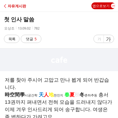
C
자유게시판
앱으로보기
A
첫 인사 말씀
F
작
작
조
오상조
13.09.02
782
성
성
회
E
자
시
수
글
가
글
목록
댓글
5
가
간
자
자
크
크
기
기
크
작
게
게
저를 찾아 주시어 고맙고 만나 뵙게 되어 반갑습
니다.
時空間學
天
人
地
春
夏
秋
冬
총서
시공간학
천인지
춘하추동
13권까지 펴내면서 전혀 모습을 드러내지 않다가
이제 겨우 인사드리게 되어 송구합니다. 여생은
좀 변하다가 가려고요.