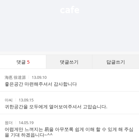
댓
댓글
5
댓글쓰기
답글쓰기
글
댓
작
작
海悳 徐達源
13.09.10
글
성
성
좋은공간 마련해주셔서 감사합니다
리
자
시
스
간
트
작
작
아씨
13.09.15
성
성
귀한공간을 모두에게 열어보여주셔서 고맙습니다.
자
시
간
작
작
원더
14.05.19
성
성
어렵게만 느껴지는 易을 아무쪼록 쉽게 이해 할 수 있게 해 주심
자
시
을 기대 하겠읍니다~^^
간