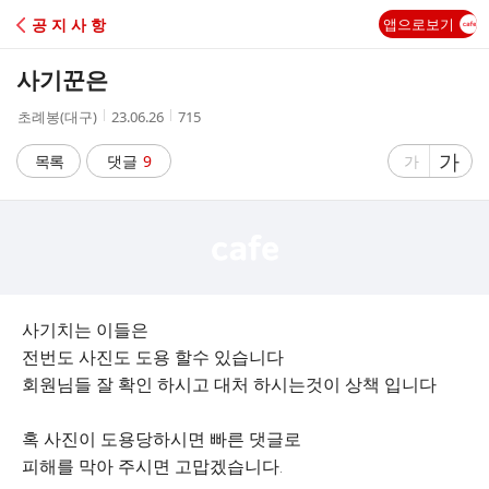
C
공 지 사 항
앱으로보기
A
사기꾼은
F
작
작
조
초례봉(대구)
23.06.26
715
성
성
회
E
자
시
수
글
가
글
목록
댓글
9
가
간
자
자
크
크
기
기
크
작
게
게
사기치는 이들은
전번도 사진도 도용 할수 있습니다
회원님들 잘 확인 하시고 대처 하시는것이 상책 입니다
혹 사진이 도용당하시면 빠른 댓글로
피해를 막아 주시면 고맙겠습니다.