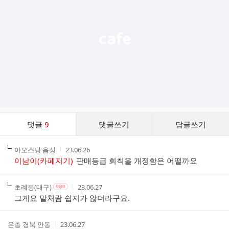
열
기
댓
댓글
9
댓글쓰기
답글쓰기
글
댓
작
작
아오스딩 음성
23.06.26
글
성
성
이남이(카페지기)
판매등급 회칙을 개정함은 어떨까요
리
자
시
스
간
트
작
작
작
초례봉(대구)
23.06.27
작
성
성
성
성
그게요 말처람 쉽지가 않더라구요.
자
자
시
자
본
간
인
작
작
은총 경북 안동
23.06.27
여