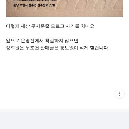
이렇게 세상 무서운줄 모르고 사기를 치네요
앞으로 운영진에서 확실하지 않으면
정회원은 무조건 판매글은 통보없이 삭제 할겁니다.
현
재
게
시
글
추
가
기
능