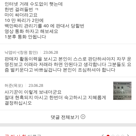
성
성
인터넷 거래 수도없이 햇는데
부
자
시
한번 걸려들번 ㅋ
간
마이 싸더라고요
10 만 짜리가 2만에
백만짜리 관리기를 40 에 판대서 당할번
영상 통화 하자고 해보세요
1분후 통화 안됩니다
작
작
낙엽비~(창원 함안)
23.06.28
성
성
판매자 활동이력을 보시고 본인이 스스로 판단하셔야지 자꾸 운
자
시
영진보고 이래라 저래라 하면 안된다고 생각합니다 그분들도 요
간
즘 벌키운다고 바쁘실겁니다 본인이 조심하셔야 합니다
작
작
허준(목포)
23.06.28
성
성
사기꾼이 이렇게 보내더군요
자
시
절대 현혹되지 마시고 한번더 숙고하시고 지혜롭게
간
결정하십시오
댓글 전체보기
현재페이지 1
2
3
4