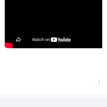
현
재
게
시
글
추
가