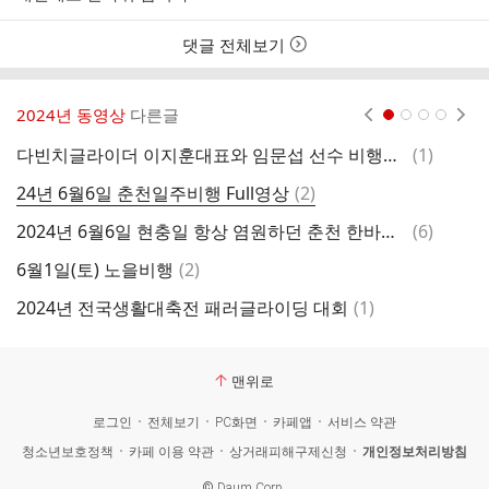
댓글 전체보기
2024년 동영상
다른글
현재페이지 1
2
3
4
댓
다빈치글라이더 이지훈대표와 임문섭 선수 비행입니다.
(
1
)
2
글
댓
24년 6월6일 춘천일주비행 Full영상
(
2
)
글
댓
2024년 6월6일 현충일 항상 염원하던 춘천 한바퀴 기록을 최임수, 조성윤 해냈습니다.
(
6
)
사
글
댓
6월1일(토) 노을비행
(
2
)
2
글
댓
2024년 전국생활대축전 패러글라이딩 대회
(
1
)
태
글
맨위로
로그인
전체보기
PC화면
카페앱
서비스 약관
청소년보호정책
카페 이용 약관
상거래피해구제신청
개인정보처리방침
©
Daum Corp.