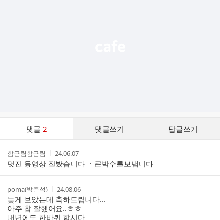
기
능
열
기
댓
댓글
2
댓글쓰기
답글쓰기
글
댓
작
작
함근림함근림
24.06.07
글
성
성
멋진 동영상 잘봤습니다 ㆍ큰박수를보냅니다
리
자
시
스
간
트
작
작
poma(박준석)
24.08.06
성
성
늦게 보았는데 축하드립니다...
자
시
아주 참 잘했어요..ㅎㅎ
간
내년에도 한바퀴 합시다