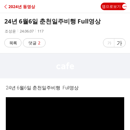
C
2024년 동영상
앱으로보기
A
24년 6월6일 춘천일주비행 Full영상
F
작
작
조
조성윤
24.06.07
117
성
성
회
E
자
시
수
글
가
글
목록
댓글
2
가
간
자
자
크
크
기
기
크
작
게
게
24년 6월6일 춘천일주비행 Full영상