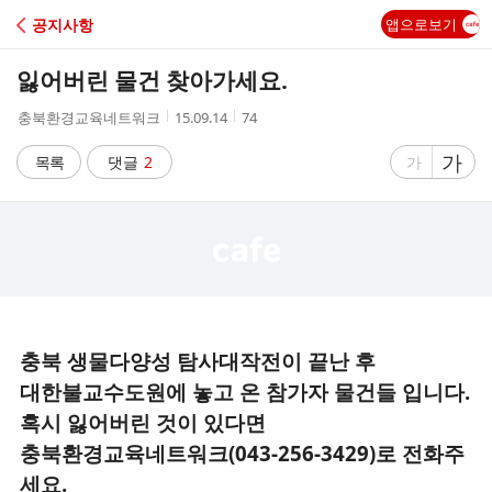
C
공지사항
앱으로보기
A
잃어버린 물건 찾아가세요.
F
작
작
조
충북환경교육네트워크
15.09.14
74
성
성
회
E
자
시
수
글
가
글
목록
댓글
2
가
간
자
자
크
크
기
기
크
작
게
게
충북 생물다양성 탐사대작전이 끝난 후
대한불교수도원에 놓고 온 참가자 물건들 입니다.
혹시 잃어버린 것이 있다면
충북환경교육네트워크(043-256-3429)로 전화주
세요.