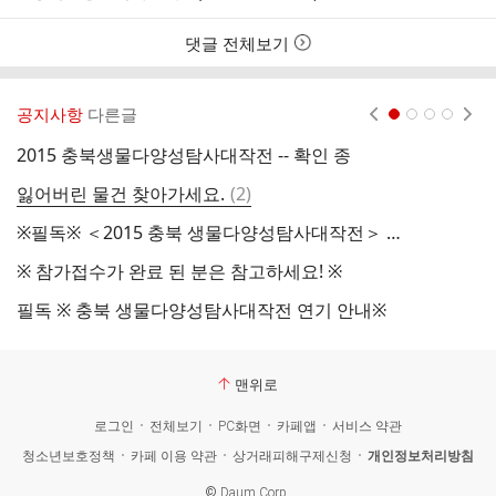
본
간
인
여
댓글 전체보기
부
공지사항
다른글
현재페이지 1
2
3
4
2015 충북생물다양성탐사대작전 -- 확인 종
※
댓
잃어버린 물건 찾아가세요.
(
2
)
글
※필독※ ＜2015 충북 생물다양성탐사대작전＞ 일정 및 최종 공지 안내 - (9.10 수정)
2
※ 참가접수가 완료 된 분은 참고하세요! ※
2
필독 ※ 충북 생물다양성탐사대작전 연기 안내※
※
맨위로
로그인
전체보기
PC화면
카페앱
서비스 약관
청소년보호정책
카페 이용 약관
상거래피해구제신청
개인정보처리방침
©
Daum Corp.