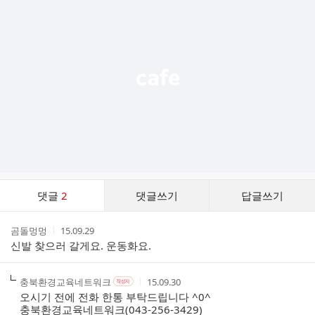
가
기
능
열
기
댓
댓글
2
댓글쓰기
답글쓰기
글
댓
작
작
곰돌멍멍
15.09.29
글
성
성
신발 찾으러 갈게요. 운동화요.
리
자
시
스
간
트
작
작
작
충북환경교육네트워크
15.09.30
작
성
성
성
성
오시기 전에 전화 한통 부탁드립니다 ^0^
자
자
시
자
충북환경교육네트워크(043-256-3429)