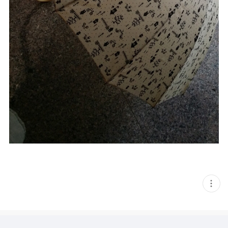
현
재
게
시
글
추