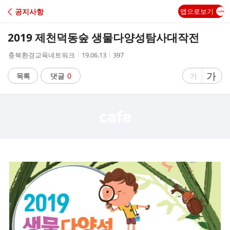
C
공지사항
앱으로보기
A
2019 제천덕동숲 생물다양성탐사대작전
F
작
작
조
충북환경교육네트워크
19.06.13
397
성
성
회
E
자
시
수
글
가
글
목록
댓글
0
가
간
자
자
크
크
기
기
크
작
게
게