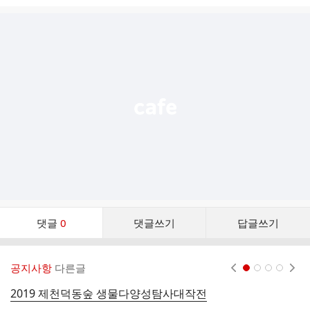
시
글
추
가
기
능
열
기
댓
댓글
0
댓글쓰기
답글쓰기
글
댓
글
공지사항
다른글
현재페이지 1
2
3
4
리
스
2019 제천덕동숲 생물다양성탐사대작전
잃
트