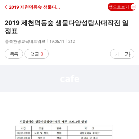
C
2019 제천덕동숲 생물다양성탐사대작전 신청 방법
앱으로보기
A
2019 제천덕동숲 생물다양성탐사대작전 일
F
정표
작
작
조
충북환경교육네트워크
19.06.11
212
E
성
성
회
자
시
수
글
가
글
목록
댓글
0
가
간
자
자
크
크
기
기
크
작
게
게