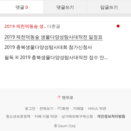
댓
댓글
0
댓글쓰기
답글쓰기
글
댓
글
2019 제천덕동숲 생..
다른글
현재페이지 1
리
스
2019 제천덕동숲 생물다양성탐사대작전 일정표
트
2019 충북생물다양성탐사대회 참가신청서
필독 ※ 2019 충북생물다양성탐사대작전 접수 안내 ※ 입니다.
맨위로
로그인
전체보기
PC화면
카페앱
서비스 약관
청소년보호정책
카페 이용 약관
상거래피해구제신청
개인정보처리방침
©
Daum Corp.