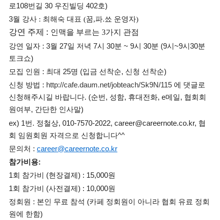
로108번길 30 우진빌딩 402호)
3월
강사 : 최해숙 대표 (
꿈
,
파
.
쑈 운영자
)
강연 주제 :
인맥을 부르는 3가지 관점
강연 일자 : 3월 27일 저녁 7시 30분 ~ 9시 30분 (9시~9시30분
토크쇼)
모집 인원 : 최대 25명 (입금 선착순, 신청 선착순)
신청 방법 :
http://cafe.daum.net/jobteach/Sk9N/115
에 댓글로
신청해주시길 바랍니다. (순번, 성함, 휴대전화, e메일, 협회회
원여부, 간단한 인사말)
ex) 1번. 정철상, 010-7570-2022, career@careernote.co.kr, 협
회 임원회원 자격으로 신청합니다^^
문의처 :
career@careernote.co.kr
참가비용:
1회 참가비 (현장결제) : 15,000원
1회 참가비 (사전결제) : 10,000원
정회원 : 본인 무료 참석 (카페 정회원이 아니라 협회 유료 정회
원에 한함)