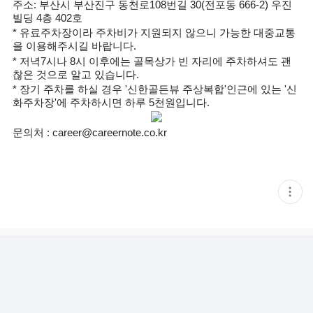
주소: 부산시 부산진구 동천로108번길 30(
전포동 666-2)
우진
빌딩 4층 402호
* 유료주차장이라 주차비가 지원되지 않으니 가능한 대중교통
을 이용해주시길 바랍니다.
* 저녁7시나 8시 이후에는 골목상가 빈 자리에 주차하셔도 괜
찮은 것으로 알고 있습니다.
* 장기 주차를 하실 경우 '신한골든뷰 주상복합'인근에 있는 '신
화주차장'에 주차하시면 하루 5천원입니다.
문의처 : career@careernote.co.kr
현
재
게
시
글
추
가
기
능
열
기