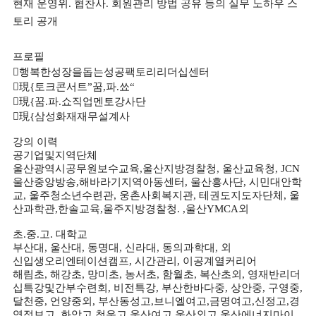
현재 운영위
협찬사
회원관리 방법 공유 등의 실무 노하우 스
.
.
토리 공개
프로필

행복한성장을돕는성공팩토리리더십센터

現
{
토크콘서트
”
꿈
,
파
.
쑈
“

現
{
꿈
.
파
.
쇼직업멘토강사단

現
{
삼성화재재무설계사
강의 이력
공기업및지역단체
울산광역시공무원보수교육
,
울산지방경찰청
,
울산교육청
, JCN
울산중앙방송
,
해바라기지역아동센터
,
울산흥사단
,
시민대안학
교
,
울주청소년수련관
,
웅촌사회복지관
,
테권도지도자단체
,
울
산과학관
,
한솔교육
,
울주지방경찰청
. ,
울산
YMCA
외
초
.
중
.
고
.
대학교
부산대
,
울산대
,
동명대
,
신라대
,
동의과학대
,
외
신입생오리엔테이션캠프
,
시간관리
,
이공계열커리어
해림초
,
해강초
,
망미초
,
농서초
,
함월초
,
복산초외
,
영재반리더
십특강및간부수련회
,
비전특강
,
부산한바다중
,
상안중
,
구영중
,
달천중
,
언양중외
,
부산동성고
,
브니엘여고
,
금명여고
,
신정고
,
경
영정보고
,
화암고
,
청운고
,
울산여고
,
울산외고
,
울산에너지마이