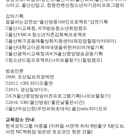
스터고
,
울산산업고
,
창원컨벤션청소년자기관리프로그램외
강의기획
꿈을파는강연쑈
“
울산영웅
100
인프로젝트
”
강연기획

울산시교육청
, JCN
방송청소년희망캠프

울산
YMCA
청소년자존감회복프로젝트

울산북구공동체활성화지원센터
[
워킹맘힐링아카데미
]

울산대학교이공계여대생을위한커리어개발기획

울산광역시교육청과
JCN
울산중앙방송공동기획

청소년드림프로젝트
[
나의보물찾기
] [
힐링캠프
]
방송언론
2008.
조선일보외경제면

2012. CBS
라디오출연

2015.
경상일보다수
,

JCN
울산중앙방송비전프로그램기획
[
나의보물찾기
]

2016. UBC
울산방송
[‘
좋은날좋은시간
]

울산여성신문
[
우먼파워초대석
]
울산
mbc
라디오외
교육장소 안내:
한국코치그룹 마중물 (지하철 서면역 하차 8번출구 5분도보,
서면 NC백화점 맞은편 토요코인 뒷편 건물)