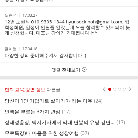
간
작
작
노현석
17.03.27
성
성
12번 노현석 010-9305-1344 hyunsock.noh@gmail.com, 협
자
시
회정회원, 일정이 안될줄 알았는데 오늘 참석할수 있게되어 늦
간
게 신청합니다. 대표님 강의가 기대됩니다!!^^
작
작
귤이쌤
17.04.18
성
성
다양한 강의 준비해주셔서 감사합니다 :)
자
시
간
댓글 전체보기
협회 교육,강연 정보
다른글
현재페이지 1
2
3
4
댓
당신이 1인 기업가로 살아가야 하는 이유
(
24
)
글
댓
인맥을 부르는 3가지 관점
(
17
)
무
글
댓
정태성총장, 택시기사에서 억대 연봉의 유명 강연가가 되기까지
(
17
)
N
글
댓
무료특강)내 마음을 위한 성장여행
(
37
)