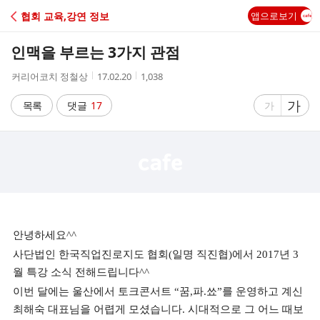
C
협회 교육,강연 정보
앱으로보기
A
인맥을 부르는 3가지 관점
F
작
작
조
커리어코치 정철상
17.02.20
1,038
성
성
회
E
자
시
수
글
가
글
목록
댓글
17
가
간
자
자
크
크
기
기
크
작
게
게
안녕하세요^^
사단법인 한국직업진로지도 협회(일명 직진협)에서 2017년 3
월 특강 소식 전해드립니다^^
이번 달에는
울산에서 토크콘서트
“
꿈
,
파
.
쑈
”
를 운영하고 계신
최해숙 대표님을
어렵게 모셨습니다. 시대적으로 그 어느 때보