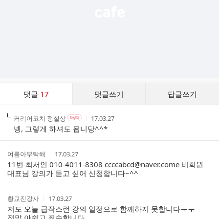
댓
댓글
17
댓글쓰기
답글쓰기
글
댓
작
작
작
커리어코치 정철상
17.03.27
작
글
성
성
성
성
넹, 그렇게 하셔도 됩니당^^*
리
자
자
시
자
스
본
간
인
트
작
작
여름아부탁해
17.03.27
여
성
성
11번 최서인 010-4011-8308 ccccabcd@naver.come 비회원
부
자
시
대표님 강의가 듣고 싶어 신청합니다~^^
간
작
작
황교진강사
17.03.27
성
성
저도 오늘 급작스런 강의 일정으로 함께하지 못합니다ㅜㅜ
자
시
정말 아쉽고 죄송합니다