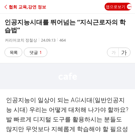
C
협회 교육,강연 정보
앱으로보기
A
인공지능시대를 뛰어넘는 “지식근로자의 학
F
습법”
작
작
조
커리어코치 정철상
24.09.13
464
E
성
성
회
자
시
수
글
가
글
목록
댓글
1
가
간
자
자
크
크
기
기
크
작
게
게
인공지능이 일상이 되는 AGI시대(일반인공지
능 시대) 우리는 어떻게 대처해 나가야 할까요?
발 빠르게 디지털 도구를 활용하시는 분들도
많지만 무엇보다 지혜롭게 학습해야 할 필요성