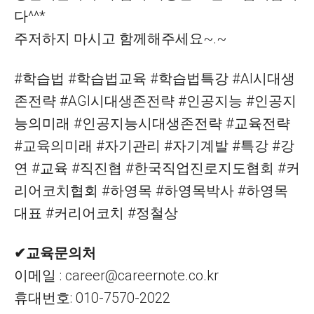
다^^*
주저하지 마시고 함께해주세요~.~
#학습법 #학습법교육 #학습법특강 #AI시대생
존전략 #AGI시대생존전략 #인공지능 #인공지
능의미래 #인공지능시대생존전략 #교육전략
#교육의미래 #자기관리 #자기계발 #특강 #강
연 #교육 #직진협 #한국직업진로지도협회 #커
리어코치협회 #하영목 #하영목박사 #하영목
대표 #커리어코치 #정철상
✔교육문의처
이메일 : career@careernote.co.kr
휴대번호: 010-7570-2022