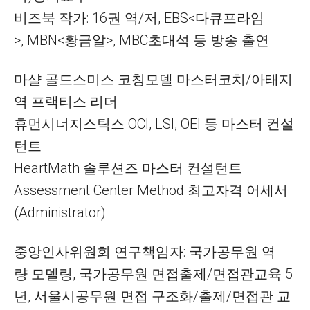
비즈북 작가: 16권 역/저, EBS<다큐프라임
>, MBN<황금알>, MBC초대석 등 방송 출연
마샬 골드스미스 코칭모델 마스터코치/아태지
역 프랙티스 리더
휴먼시너지스틱스 OCI, LSI, OEI 등 마스터 컨설
턴트
HeartMath 솔루션즈 마스터 컨설턴트
Assessment Center Method 최고자격 어세서
(Administrator)
중앙인사위원회 연구책임자: 국가공무원 역
량 모델링, 국가공무원 면접출제/면접관교육 5
년, 서울시공무원 면접 구조화/출제/면접관 교