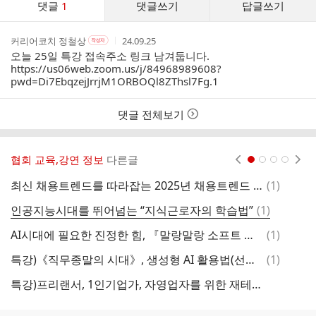
댓글
1
댓글쓰기
답글쓰기
글
댓
작
작
작
커리어코치 정철상
24.09.25
작
글
성
성
성
성
오늘 25일 특강 접속주소 링크 남겨둡니다.
리
자
자
시
자
https://us06web.zoom.us/j/84968989608?
스
본
간
pwd=Di7EbqzejJrrjM1ORBOQl8ZThsl7Fg.1
인
트
여
부
댓글 전체보기
협회 교육,강연 정보
다른글
현재페이지 1
2
3
4
댓
최신 채용트렌드를 따라잡는 2025년 채용트렌드 특강 안내
(
1
)
글
댓
인공지능시대를 뛰어넘는 “지식근로자의 학습법”
(
1
)
글
댓
AI시대에 필요한 진정한 힘, 『말랑말랑 소프트 파워』 저자 특강
(
1
)
글
댓
특강)《직무종말의 시대》, 생성형 AI 활용법(선착순 100명 무료초대)
(
1
)
글
특강)프리랜서, 1인기업가, 자영업자를 위한 재테크전문가가 알려주는 자산관리법