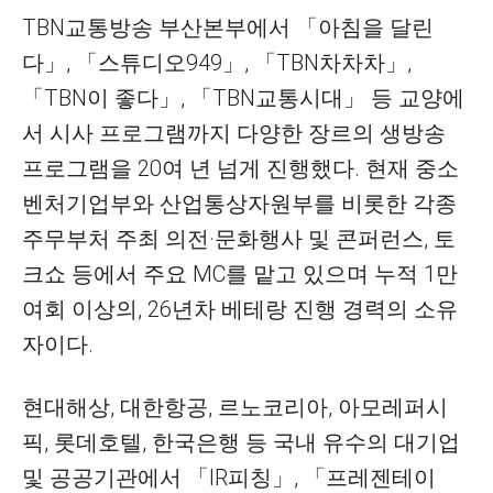
TBN교통방송 부산본부에서 「아침을 달린
다」, 「스튜디오949」, 「TBN차차차」,
「TBN이 좋다」, 「TBN교통시대」 등 교양에
서 시사 프로그램까지 다양한 장르의 생방송
프로그램을 20여 년 넘게 진행했다. 현재 중소
벤처기업부와 산업통상자원부를 비롯한 각종
주무부처 주최 의전·문화행사 및 콘퍼런스, 토
크쇼 등에서 주요 MC를 맡고 있으며 누적 1만
여회 이상의, 26년차 베테랑 진행 경력의 소유
자이다.
현대해상, 대한항공, 르노코리아, 아모레퍼시
픽, 롯데호텔, 한국은행 등 국내 유수의 대기업
및 공공기관에서 「IR피칭」, 「프레젠테이