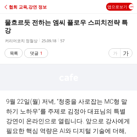
C
협회 교육,강연 정보
앱으로보기
A
물흐르듯 전하는 엠씨 플로우 스피치전략 특
F
강
작
작
조
커리어코치 정철상
25.09.18
57
E
성
성
회
자
시
수
글
가
글
목록
댓글
1
가
간
자
자
크
크
기
기
크
작
게
게
9월 22일(월) 저녁, “청중을 사로잡는 MC형 말
하기 노하우”를 주제로 김정아 대표님의 특별
강연이 온라인으로 열립니다. 앞으로 강사에게
필요한 핵심 역량은 AI와 디지털 기술에 더해,