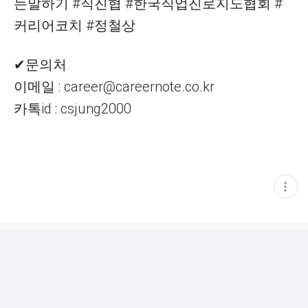
는말하기 #직진협 #한국직업진로지도협회 #
커리어코치 #정철상
✔문의처
이메일 : career@careernote.co.kr
카톡id : csjung2000
현
재
게
시
글
추
가
기
능
열
기