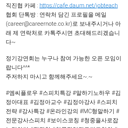
직진협 카페 :
https://cafe.daum.net/jobteach
협회 단톡방 : 연락처 담긴 프로필을 메일
(career@careernote.co.kr)로 보내주시거나 아
래 제 연락처로 카톡주시면 초대해드리겠습니
다~
정기강연회는 누구나 참여 가능한 오픈 모임이
랍니다^^*
주저하지 마시고 함께해주세요~.~
#엠씨플로우 #스피치특강 #말하기노하우 #김
정아대표 #김정아교수 #김정아강사 #스피치
전략 #강사특강 #온라인강의 #MC형말하기 #
전문강사스피치 #보이스코칭 #청중을사로잡