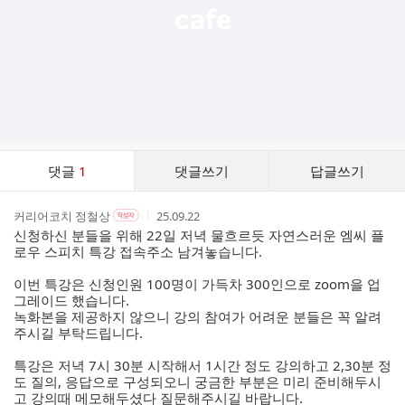
댓
댓글
1
댓글쓰기
답글쓰기
글
댓
작
작
작
커리어코치 정철상
25.09.22
작
글
성
성
성
성
신청하신 분들을 위해 22일 저녁 물흐르듯 자연스러운 엠씨 플
리
자
자
시
자
로우 스피치 특강 접속주소 남겨놓습니다.
스
본
간
인
트
이번 특강은 신청인원 100명이 가득차 300인으로 zoom을 업
여
그레이드 했습니다.
부
녹화본을 제공하지 않으니 강의 참여가 어려운 분들은 꼭 알려
주시길 부탁드립니다.
특강은 저녁 7시 30분 시작해서 1시간 정도 강의하고 2,30분 정
도 질의, 응답으로 구성되오니 궁금한 부분은 미리 준비해두시
고 강의때 메모해두셨다 질문해주시길 바랍니다.