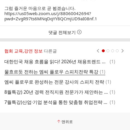
그럼 즐거운 마음으로 곧 뵙겠습니다.
https://us05web.zoom.us/j/88060042694?
pwd=ZvgR97ts6MNqDqYY8QCmjUD9aI08nf.1
댓글 전체보기
협회 교육,강연 정보
다른글
현재페이지 1
2
3
4
댓
대한민국 채용 흐름을 읽다! 2026년 채용트렌드 특강 안내
(
1
)
글
댓
물흐르듯 전하는 엠씨 플로우 스피치전략 특강
(
1
)
글
댓
엠씨 플로우로 완성하는 전문 강사의 스피치 전략
(
1
)
글
댓
8월특강) 20년 경력 전직지원 전문가가 제안하는 중장년 커리어 해법
(
1
)
글
댓
7월특강)산업·기업 분석을 통한 맞춤형 취업전략 로드맵 설계
(
1
)
특
글
맨위로